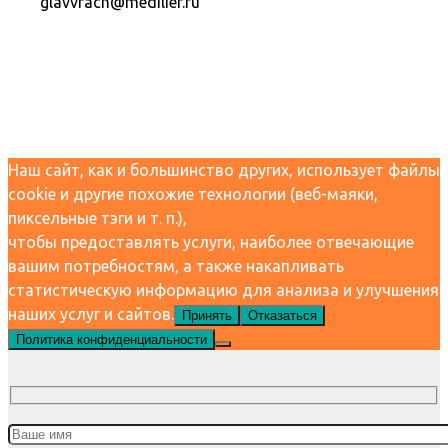
glavvrach@medilier.ru
Наш сайт, как и большинство других, использует файлы
cookie и другие похожие технологии (веб-маяки,
пиксельные тэги и т. п.),
чтобы предоставлять услуги, наиболее отвечающие
вашим потребностям, а также накапливать
статистическую информацию для анализа и улучшения
наших услуг и сайтов.
Принять
Отказаться
Политика конфиденциальности