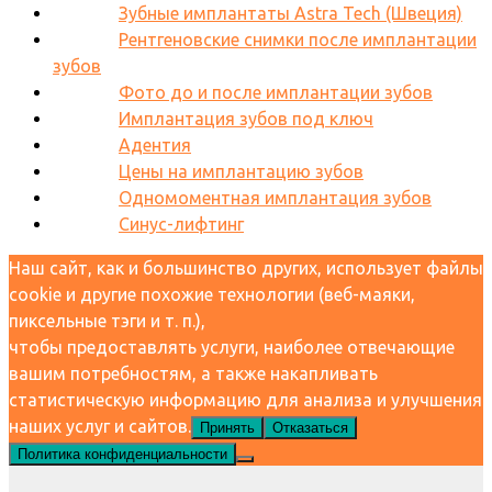
Зубные имплантаты Astra Tech (Швеция)
Рентгеновские снимки после имплантации
зубов
Фото до и после имплантации зубов
Имплантация зубов под ключ
Адентия
Цены на имплантацию зубов
Одномоментная имплантация зубов
Синус-лифтинг
Наш сайт, как и большинство других, использует файлы
cookie и другие похожие технологии (веб-маяки,
пиксельные тэги и т. п.),
чтобы предоставлять услуги, наиболее отвечающие
вашим потребностям, а также накапливать
статистическую информацию для анализа и улучшения
наших услуг и сайтов.
Принять
Отказаться
Политика конфиденциальности