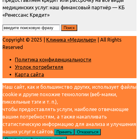
Предоставляем кредит или рассрочку на все виды
медицинских услуг: наш финансовый партнёр — КБ
«Ренессанс Кредит»
Copyright © 2025 |
Клиника «Медильер»
| All Rights
Reserved
Политика конфиденциальности
Уголок потребителя
Карта сайта
Наш сайт, как и большинство других, использует файлы
cookie и другие похожие технологии (веб-маяки,
пиксельные тэги и т. п.),
чтобы предоставлять услуги, наиболее отвечающие
вашим потребностям, а также накапливать
статистическую информацию для анализа и улучшения
наших услуг и сайтов.
Принять
Отказаться