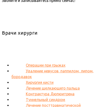
Звоните и записывайтесь прямо сейчас!
Врачи хирурги
Операции при грыжах
Удаление невусов, паппилом, липом,
бородавок
Хирургия кисти
Лечение щелкающего пальца
Контрактура Дюпюитрена
Туннельный синдром
Лечение посттравматической