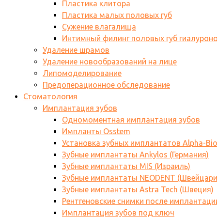
Пластика клитора
Пластика малых половых губ
Сужение влагалища
Интимный филинг половых губ гиалурон
Удаление шрамов
Удаление новообразований на лице
Липомоделирование
Предоперационное обследование
Стоматология
Имплантация зубов
Одномоментная имплантация зубов
Импланты Osstem
Установка зубных имплантатов Alpha-Bi
Зубные имплантаты Ankylos (Германия)
Зубные имплантаты MIS (Израиль)
Зубные имплантаты NEODENT (Швейцари
Зубные имплантаты Astra Tech (Швеция)
Рентгеновские снимки после имплантаци
Имплантация зубов под ключ