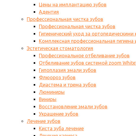
Цены на имплантацию зубов
Адентия
Профессиональная чистка зубов
Профессиональная чистка зубов
Гигиенический уход за ортопедическими
Комплексная профессиональная гигиена и
Эстетическая стоматология
Профессиональное отбеливание зубов
Отбеливание зубов системой zoom WhiteS
Гипоплазия эмали зубов
Флюороз зубов
Диастема и трема зубов
Люминиры
Виниры
Восстановление эмали зубов
Украшение зубов
Лечение зубов
Киста зуба лечение
Лечение кариеса