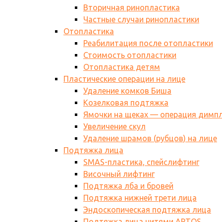
Вторичная ринопластика
Частные случаи ринопластики
Отопластика
Реабилитация после отопластики
Стоимость отопластики
Отопластика детям
Пластические операции на лице
Удаление комков Биша
Козелковая подтяжка
Ямочки на щеках — операция димп
Увеличение скул
Удаление шрамов (рубцов) на лице
Подтяжка лица
SMAS-пластика, спейслифтинг
Височный лифтинг
Подтяжка лба и бровей
Подтяжка нижней трети лица
Эндоскопическая подтяжка лица
Подтяжка лица нитями АPTOS