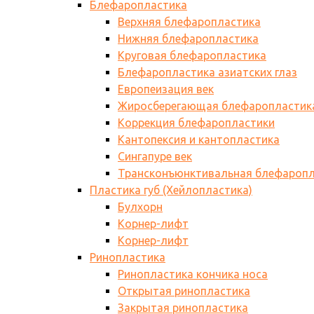
Блефаропластика
Верхняя блефаропластика
Нижняя блефаропластика
Круговая блефаропластика
Блефаропластика азиатских глаз
Европеизация век
Жиросберегающая блефаропластик
Коррекция блефаропластики
Кантопексия и кантопластика
Сингапуре век
Трансконъюнктивальная блефаропл
Пластика губ (Хейлопластика)
Булхорн
Корнер-лифт
Корнер-лифт
Ринопластика
Ринопластика кончика носа
Открытая ринопластика
Закрытая ринопластика