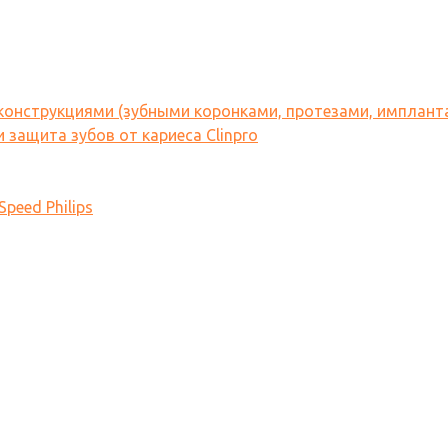
 конструкциями (зубными коронками, протезами, имплант
 защита зубов от кариеса Clinpro
peed Philips