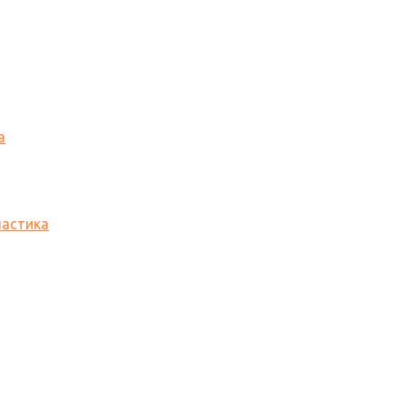
а
астика