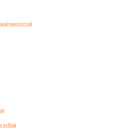
овой кислотой
o
я)
и зубов