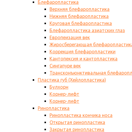
Блефаропластика
Верхняя блефаропластика
Нижняя блефаропластика
Круговая блефаропластика
Блефаропластика азиатских глаз
Европеизация век
Жиросберегающая блефаропластик
Коррекция блефаропластики
Кантопексия и кантопластика
Сингапуре век
Трансконъюнктивальная блефаропл
Пластика губ (Хейлопластика)
Булхорн
Корнер-лифт
Корнер-лифт
Ринопластика
Ринопластика кончика носа
Открытая ринопластика
Закрытая ринопластика