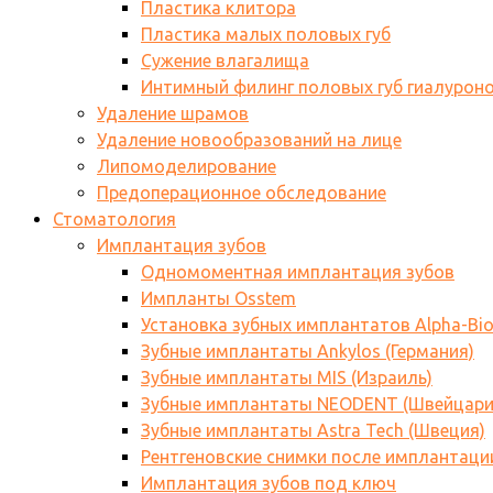
Пластика клитора
Пластика малых половых губ
Сужение влагалища
Интимный филинг половых губ гиалурон
Удаление шрамов
Удаление новообразований на лице
Липомоделирование
Предоперационное обследование
Стоматология
Имплантация зубов
Одномоментная имплантация зубов
Импланты Osstem
Установка зубных имплантатов Alpha-Bi
Зубные имплантаты Ankylos (Германия)
Зубные имплантаты MIS (Израиль)
Зубные имплантаты NEODENT (Швейцари
Зубные имплантаты Astra Tech (Швеция)
Рентгеновские снимки после имплантаци
Имплантация зубов под ключ