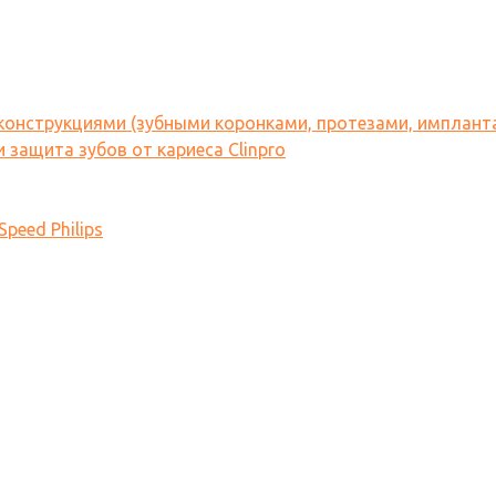
 конструкциями (зубными коронками, протезами, имплант
 защита зубов от кариеса Clinpro
peed Philips