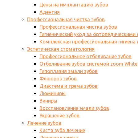
Цены на имплантацию зубов
Адентия
Профессиональная чистка зубов
Профессиональная чистка зубов
Гигиенический уход за ортопедическими
Комплексная профессиональная гигиена и
Эстетическая стоматология
Профессиональное отбеливание зубов
Отбеливание зубов системой zoom WhiteS
Гипоплазия эмали зубов
Флюороз зубов
Диастема и трема зубов
Люминиры
Виниры
Восстановление эмали зубов
Украшение зубов
Лечение зубов
Киста зуба лечение
Лечение кариеса