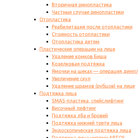
Вторичная ринопластика
Частные случаи ринопластики
Отопластика
Реабилитация после отопластики
Стоимость отопластики
Отопластика детям
Пластические операции на лице
Удаление комков Биша
Козелковая подтяжка
Ямочки на щеках — операция димп
Увеличение скул
Удаление шрамов (рубцов) на лице
Подтяжка лица
SMAS-пластика, спейслифтинг
Височный лифтинг
Подтяжка лба и бровей
Подтяжка нижней трети лица
Эндоскопическая подтяжка лица
Подтяжка лица нитями АPTOS