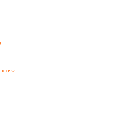
а
астика