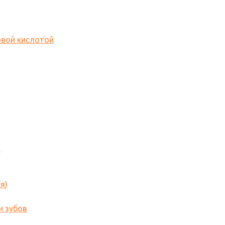
овой кислотой
o
я)
и зубов