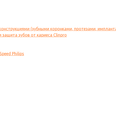
 конструкциями (зубными коронками, протезами, имплант
 защита зубов от кариеса Clinpro
peed Philips