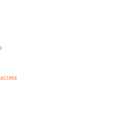
а
астика