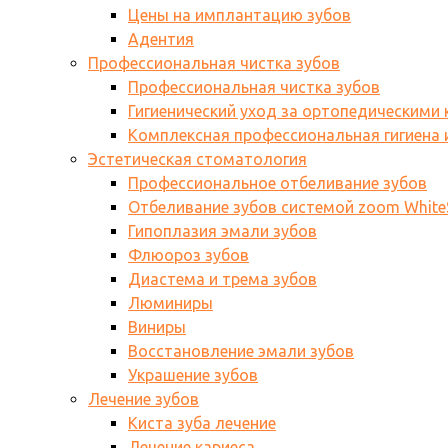
Цены на имплантацию зубов
Адентия
Профессиональная чистка зубов
Профессиональная чистка зубов
Гигиенический уход за ортопедическими
Комплексная профессиональная гигиена и
Эстетическая стоматология
Профессиональное отбеливание зубов
Отбеливание зубов системой zoom WhiteS
Гипоплазия эмали зубов
Флюороз зубов
Диастема и трема зубов
Люминиры
Виниры
Восстановление эмали зубов
Украшение зубов
Лечение зубов
Киста зуба лечение
Лечение кариеса