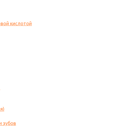
овой кислотой
o
я)
и зубов