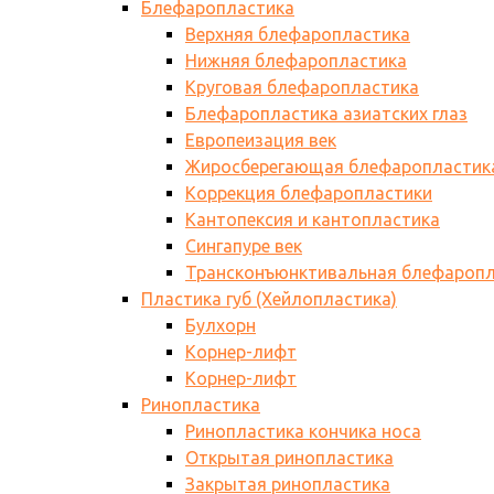
Блефаропластика
Верхняя блефаропластика
Нижняя блефаропластика
Круговая блефаропластика
Блефаропластика азиатских глаз
Европеизация век
Жиросберегающая блефаропластик
Коррекция блефаропластики
Кантопексия и кантопластика
Сингапуре век
Трансконъюнктивальная блефаропл
Пластика губ (Хейлопластика)
Булхорн
Корнер-лифт
Корнер-лифт
Ринопластика
Ринопластика кончика носа
Открытая ринопластика
Закрытая ринопластика