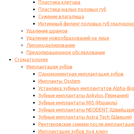
Пластика клитора
Пластика малых половых губ
Сужение влагалища
Интимный филинг половых губ гиалурон
Удаление шрамов
Удаление новообразований на лице
Липомоделирование
Предоперационное обследование
Стоматология
Имплантация зубов
Одномоментная имплантация зубов
Импланты Osstem
Установка зубных имплантатов Alpha-Bi
Зубные имплантаты Ankylos (Германия)
Зубные имплантаты MIS (Израиль)
Зубные имплантаты NEODENT (Швейцари
Зубные имплантаты Astra Tech (Швеция)
Рентгеновские снимки после имплантаци
Имплантация зубов под ключ