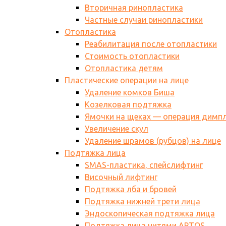
Вторичная ринопластика
Частные случаи ринопластики
Отопластика
Реабилитация после отопластики
Стоимость отопластики
Отопластика детям
Пластические операции на лице
Удаление комков Биша
Козелковая подтяжка
Ямочки на щеках — операция димп
Увеличение скул
Удаление шрамов (рубцов) на лице
Подтяжка лица
SMAS-пластика, спейслифтинг
Височный лифтинг
Подтяжка лба и бровей
Подтяжка нижней трети лица
Эндоскопическая подтяжка лица
Подтяжка лица нитями АPTOS