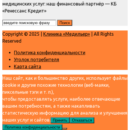
медицинских услуг: наш финансовый партнёр — КБ
«Ренессанс Кредит»
Copyright © 2025 |
Клиника «Медильер»
| All Rights
Reserved
Политика конфиденциальности
Уголок потребителя
Карта сайта
Наш сайт, как и большинство других, использует файлы
cookie и другие похожие технологии (веб-маяки,
пиксельные тэги и т. п.),
чтобы предоставлять услуги, наиболее отвечающие
вашим потребностям, а также накапливать
статистическую информацию для анализа и улучшения
наших услуг и сайтов.
Принять
Отказаться
Политика конфиденциальности