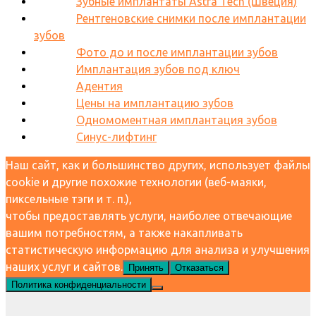
Зубные имплантаты Astra Tech (Швеция)
Рентгеновские снимки после имплантации
зубов
Фото до и после имплантации зубов
Имплантация зубов под ключ
Адентия
Цены на имплантацию зубов
Одномоментная имплантация зубов
Синус-лифтинг
Наш сайт, как и большинство других, использует файлы
cookie и другие похожие технологии (веб-маяки,
пиксельные тэги и т. п.),
чтобы предоставлять услуги, наиболее отвечающие
вашим потребностям, а также накапливать
статистическую информацию для анализа и улучшения
наших услуг и сайтов.
Принять
Отказаться
Политика конфиденциальности