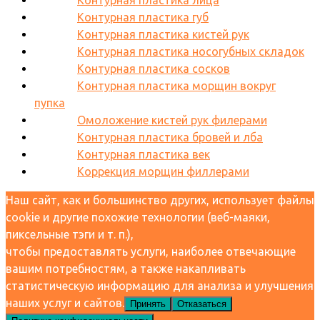
Контурная пластика лица
Контурная пластика губ
Контурная пластика кистей рук
Контурная пластика носогубных складок
Контурная пластика сосков
Контурная пластика морщин вокруг
пупка
Омоложение кистей рук филерами
Контурная пластика бровей и лба
Контурная пластика век
Коррекция морщин филлерами
Наш сайт, как и большинство других, использует файлы
cookie и другие похожие технологии (веб-маяки,
пиксельные тэги и т. п.),
чтобы предоставлять услуги, наиболее отвечающие
вашим потребностям, а также накапливать
статистическую информацию для анализа и улучшения
наших услуг и сайтов.
Принять
Отказаться