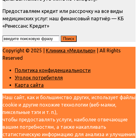
Предоставляем кредит или рассрочку на все виды
медицинских услуг: наш финансовый партнёр — КБ
«Ренессанс Кредит»
Copyright © 2025 |
Клиника «Медильер»
| All Rights
Reserved
Политика конфиденциальности
Уголок потребителя
Карта сайта
Наш сайт, как и большинство других, использует файлы
cookie и другие похожие технологии (веб-маяки,
пиксельные тэги и т. п.),
чтобы предоставлять услуги, наиболее отвечающие
вашим потребностям, а также накапливать
статистическую информацию для анализа и улучшения