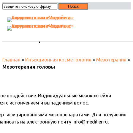
Мезотерапия головы
Главная
»
Инъекционная косметология
»
Мезотерапия
»
Мезотерапия головы
ное воздействие. Индивидуальные мезококтейли
я с истончением и выпадением волос.
 сертифицированными мезопрепаратами. Для получения
аписать на электронную почту info@medilier.ru,