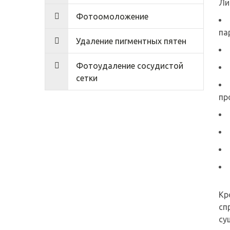
Ли
Фотоомоложение
па
Удаление пигментных пятен
Фотоудаление сосудистой
сетки
пр
Кр
сп
су