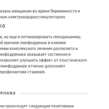
азана женщинам во время беременности и
енным электрокардиостимулятором.
жа
к, но еще и оптимизировать гемодинамику,
ой причине лимфодренаж в клинике
дении комплексного лечения целлюлита и
лимфодренажа оказывает системное и
позволяет улучшить эффект от пластического
ж лимфодренаж отлично дополняет
профилактике старения.
ренажа
изме происходят следующие позитивные