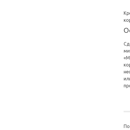
Кр
ко
О
Сд
ми
«М
ко
не
ил
пр
По