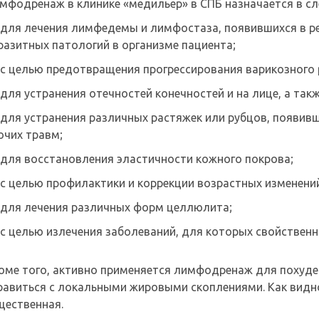
мфодренаж в клинике «медильер» в СПБ назначается в с
для лечения лимфедемы и лимфостаза, появившихся в р
разитных патологий в организме пациента;
с целью предотвращения прогрессирования варикозного 
для устранения отечностей конечностей и на лице, а так
для устранения различных растяжек или рубцов, появив
очих травм;
для восстановления эластичности кожного покрова;
с целью профилактики и коррекции возрастных изменени
для лечения различных форм целлюлита;
с целью излечения заболеваний, для которых свойственн
оме того, активно применяется лимфодренаж для похуде
равиться с локальными жировыми скоплениями. Как вид
щественная.