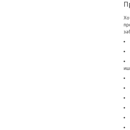
П
Хо
пр
за
иш