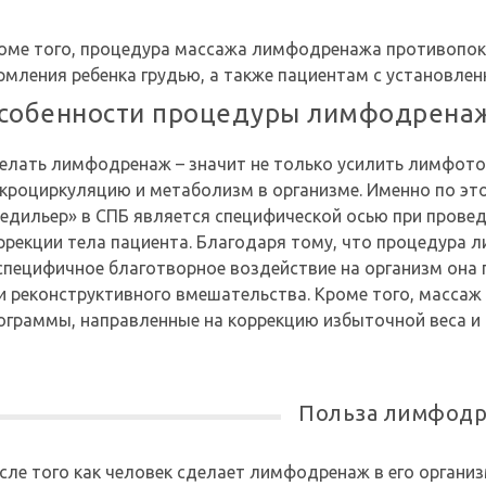
оме того, процедура массажа лимфодренажа противопок
рмления ребенка грудью, а также пациентам с установл
собенности процедуры лимфодрена
елать лимфодренаж – значит не только усилить лимфото
кроциркуляцию и метаболизм в организме. Именно по эт
едильер» в СПБ является специфической осью при прове
ррекции тела пациента. Благодаря тому, что процедура 
специфичное благотворное воздействие на организм она 
и реконструктивного вмешательства. Кроме того, масса
ограммы, направленные на коррекцию избыточной веса и 
Польза лимфод
сле того как человек сделает лимфодренаж в его орган