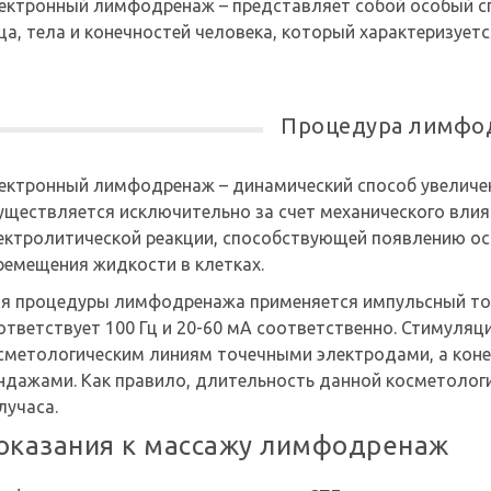
ектронный лимфодренаж – представляет собой особый с
ца, тела и конечностей человека, который характеризует
Процедура лимфо
ектронный лимфодренаж – динамический способ увеличе
уществляется исключительно за счет механического влия
ектролитической реакции, способствующей появлению ос
ремещения жидкости в клетках.
я процедуры лимфодренажа применяется импульсный ток,
ответствует 100 Гц и 20-60 мА соответственно. Стимуляц
сметологическим линиям точечными электродами, а кон
ндажами. Как правило, длительность данной косметолог
лучаса.
оказания к массажу лимфодренаж