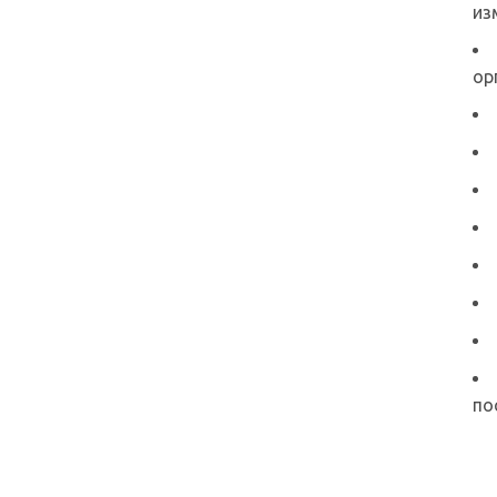
из
ор
по