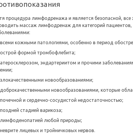
ротивопоказания
тя процедура лимфодренажа и является безопасной, все 
оводить массаж лимфодренаж для категорий пациентов
болеваниями:
всеми кожными патологиями, особенно в период обостре
острой формой тромбофлебита;
атеросклерозом, эндартериитом и прочими заболеваниям
емии;
злокачественными новообразованиями;
доброкачественными новообразованиями, которые обла
почечной и сердечно-сосудистой недостаточностью;
поздней стадией варикоза;
лимфоденопатией любой природы;
неврите лицевых и тройничковых нервов.