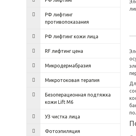
РФ лифтинг
Эл
ли
РФ лифтинг
противопоказания
РФ лифтинг кожи лица
RF лифтинг цена
Эл
ос
Микродермабразия
эл
пе
Микротоковая терапия
Дл
со
Безоперационная подтяжка
ко
кожи Lift M6
ба
по
УЗ чистка лица
П
Фотоэпиляция