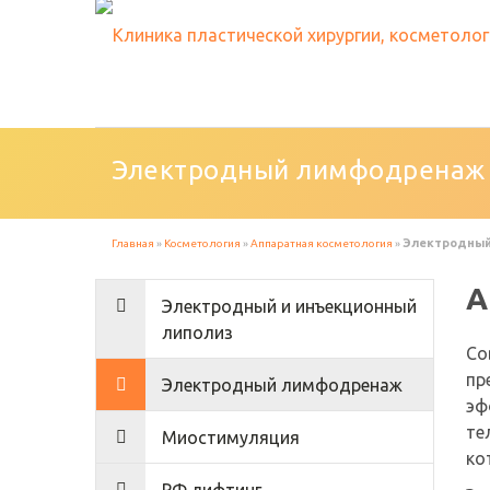
Электродный лимфодренаж
Электродны
Главная
»
Косметология
»
Аппаратная косметология
»
А
Электродный и инъекционный
липолиз
Со
пр
Электродный лимфодренаж
эф
те
Миостимуляция
ко