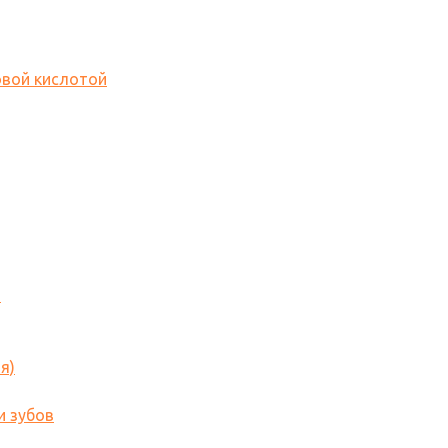
овой кислотой
o
я)
и зубов