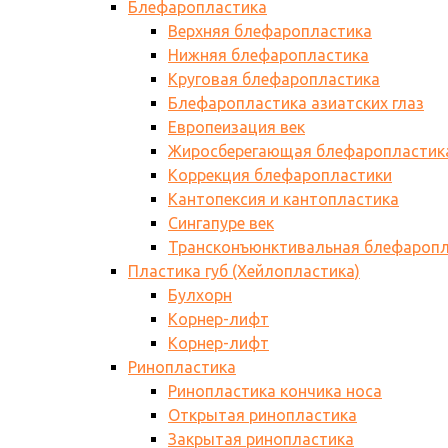
Блефаропластика
Верхняя блефаропластика
Нижняя блефаропластика
Круговая блефаропластика
Блефаропластика азиатских глаз
Европеизация век
Жиросберегающая блефаропластик
Коррекция блефаропластики
Кантопексия и кантопластика
Сингапуре век
Трансконъюнктивальная блефаропл
Пластика губ (Хейлопластика)
Булхорн
Корнер-лифт
Корнер-лифт
Ринопластика
Ринопластика кончика носа
Открытая ринопластика
Закрытая ринопластика