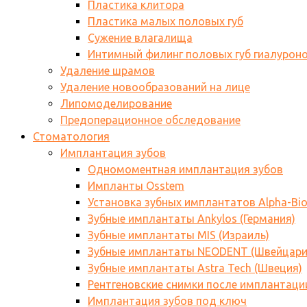
Пластика клитора
Пластика малых половых губ
Сужение влагалища
Интимный филинг половых губ гиалурон
Удаление шрамов
Удаление новообразований на лице
Липомоделирование
Предоперационное обследование
Стоматология
Имплантация зубов
Одномоментная имплантация зубов
Импланты Osstem
Установка зубных имплантатов Alpha-Bi
Зубные имплантаты Ankylos (Германия)
Зубные имплантаты MIS (Израиль)
Зубные имплантаты NEODENT (Швейцари
Зубные имплантаты Astra Tech (Швеция)
Рентгеновские снимки после имплантаци
Имплантация зубов под ключ