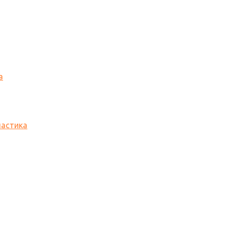
а
астика