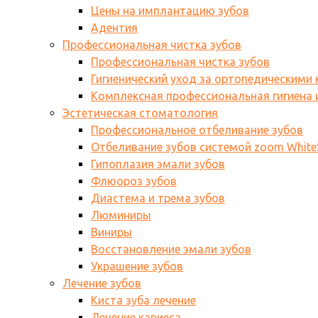
Цены на имплантацию зубов
Адентия
Профессиональная чистка зубов
Профессиональная чистка зубов
Гигиенический уход за ортопедическими
Комплексная профессиональная гигиена и
Эстетическая стоматология
Профессиональное отбеливание зубов
Отбеливание зубов системой zoom WhiteS
Гипоплазия эмали зубов
Флюороз зубов
Диастема и трема зубов
Люминиры
Виниры
Восстановление эмали зубов
Украшение зубов
Лечение зубов
Киста зуба лечение
Лечение кариеса