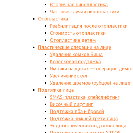
Вторичная ринопластика
Частные случаи ринопластики
Отопластика
Реабилитация после отопластики
Стоимость отопластики
Отопластика детям
Пластические операции на лице
Удаление комков Биша
Козелковая подтяжка
Ямочки на щеках — операция димп
Увеличение скул
Удаление шрамов (рубцов) на лице
Подтяжка лица
SMAS-пластика, спейслифтинг
Височный лифтинг
Подтяжка лба и бровей
Подтяжка нижней трети лица
Эндоскопическая подтяжка лица
Подтяжка лица нитями АPTOS