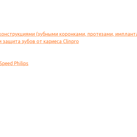
 конструкциями (зубными коронками, протезами, имплант
 защита зубов от кариеса Clinpro
peed Philips