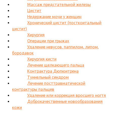
Массаж предстательной железы
Цистит
Недержание мочи у женщин
Хронический цистит (посткоитальный
цистит)
Хирургия
Операции при грыжах
Удаление невусов, паппилом, липом,
бородавок
Хирургия кисти
Лечение щелкающего пальца
Контрактура Дюпюитрена
Туннельный синдром
Лечение посттравматической
контрактуры пальцев
Удаление или коррекция вросшего ногтя
Доброкачественные новообразования
кожи