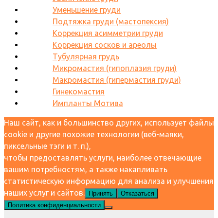
Уменьшение груди
Подтяжка груди (мастопексия)
Коррекция асимметрии груди
Коррекция сосков и ареолы
Тубулярная грудь
Микромастия (гипоплазия груди)
Макромастия (гипермастия груди)
Гинекомастия
Импланты Мотива
Наш сайт, как и большинство других, использует файлы
cookie и другие похожие технологии (веб-маяки,
пиксельные тэги и т. п.),
чтобы предоставлять услуги, наиболее отвечающие
вашим потребностям, а также накапливать
статистическую информацию для анализа и улучшения
наших услуг и сайтов.
Принять
Отказаться
Политика конфиденциальности