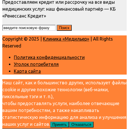
Предоставляем кредит или рассрочку на все виды
медицинских услуг: наш финансовый партнёр — КБ
«Ренессанс Кредит»
Copyright © 2025 |
Клиника «Медильер»
| All Rights
Reserved
Политика конфиденциальности
Уголок потребителя
Карта сайта
Наш сайт, как и большинство других, использует файлы
cookie и другие похожие технологии (веб-маяки,
пиксельные тэги и т. п.),
чтобы предоставлять услуги, наиболее отвечающие
вашим потребностям, а также накапливать
статистическую информацию для анализа и улучшения
наших услуг и сайтов.
Принять
Отказаться