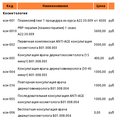
Код
Наименование
Цена
Косметология
ксм-001
Плазмолифтинг 1 процедура из курса A22.30.009
от 4500
руб
PRP терапия (плазмотерапия) 1 сеанс
ксм-0010
5600,00
руб
A22.30.009
Первичная комплексная ANTI-AGE консультация
ксм-002
3000,00
руб
косметолога B01.008.003
Консультация врача дерматокосметолога (15
ксм-003
400,00
руб
минут) B01.008.003
Консультация врача дерматовенеролога (30-45
ксм-004
1000,00
руб
минут) B01.008.003
Повторная консультация врача
ксм-336
1000,00
руб
дерматовенеролога B01.008.004
Последовательная консультация ANTI-AGE
ксм-005
1000,00
руб
консультация косметолога B01.008.004
Бесплатная консультация врача
ксм-006
0,00
руб
дерматокосметолога B01.008.004