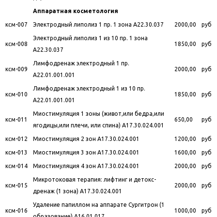
Аппаратная косметология
ксм-007
Электродный липолиз 1 пр. 1 зона A22.30.037
2000,00
руб
Электродный липолиз 1 из 10 пр. 1 зона
ксм-008
1850,00
руб
A22.30.037
Лимфодренаж электродный 1 пр.
ксм-009
2000,00
руб
A22.01.001.001
Лимфодренаж электродный 1 из 10 пр.
ксм-010
1850,00
руб
A22.01.001.001
Миостимуляция 1 зоны (живот,или бедра,или
ксм-011
650,00
руб
ягодицы,или плечи, или спина) A17.30.024.001
ксм-012
Миостимуляция 2 зон A17.30.024.001
1200,00
руб
ксм-013
Миостимуляция 3 зон A17.30.024.001
1600,00
руб
ксм-014
Миостимуляция 4 зон A17.30.024.001
2000,00
руб
Микротоковая терапия: лифтинг и детокс-
ксм-015
2000,00
руб
дренаж (1 зона) A17.30.024.001
Удаление папиллом на аппарате Сургитрон (1
ксм-016
1000,00
руб
образование) A16.01.017