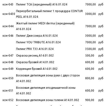
ксм-043
Пилинг ТСА (серединный) A16.01.024
7000,00
руб
Периорбитальный пилинг 1 процедура CONTUR
ксм-0430
3000,00
руб
PEEL A16.01.024
Желтый пилинг MEDI derma (серединный)
ксм-044
7000,00
руб
A16.01.024
ксм-046
Пилинг Джесснера A16.01.024
3000,00
руб
Пилинг YOU TRIBUTE A16.01.024
7000,00
руб
Пилинг PRX T33 A16.01.024
3500,00
руб
ксм-047
Окраска ресниц A14.01.002
500,00
руб
ксм-048
Окраска бровей A14.01.002
600,00
руб
ксм-049
Коррекция бровей A14.01.002
600,00
руб
Восковая депиляция зоны руки с двух сторон
ксм-050
800,00
руб
A14.01.002
Восковая депиляция зподмышечной зоны
ксм-051
600,00
руб
A14.01.002
ксм-052
Восковая депиляция зоны голени A14.01.002
900,00
руб