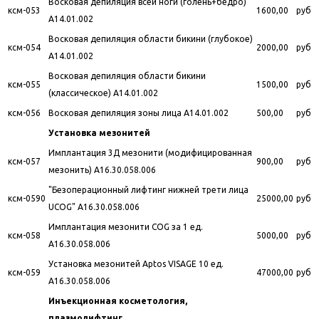
Восковая депиляция всей ноги (голень+бедро)
ксм-053
1600,00
руб
A14.01.002
Восковая депиляция области бикини (глубокое)
ксм-054
2000,00
руб
A14.01.002
Восковая депиляция области бикини
ксм-055
1500,00
руб
(классическое) A14.01.002
ксм-056
Восковая депиляция зоны лица A14.01.002
500,00
руб
Установка мезонитей
Имплантация 3Д мезонити (модифицированная
ксм-057
900,00
руб
мезонить) A16.30.058.006
"Безоперационный лифтинг нижней трети лица
ксм-0590
25000,00
руб
UCOG" A16.30.058.006
Имплантация мезонити COG за 1 ед.
ксм-058
5000,00
руб
A16.30.058.006
Установка мезонитей Aptos VISAGE 10 ед.
ксм-059
47000,00
руб
A16.30.058.006
Инъекционная косметология,
плазмолифтинг