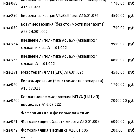
ксм-068
1700,00
руб
A16.01.026
ксм-250
Биоревитализация VitaCell 1мл. A16.01.026
4500,00
руб
Ботулинотерапия (без стоимости препарата)
ксм-069
1700,00
руб
A25.24.001.002
Введение липолитика Aqualyx (Акваликс) 1
ксм-374
9900,00
руб
флакон и игла A11.01.002
Введение липолитика Aqualyx (Акваликс) 1
ксм-375
8800,00
руб
флакон A11.01.002
ксм-251
Мезотерапия глаз(ЕРС) A16.01.026
4500,00
руб
Биоармирование (без стоимости препарата)
ксм-070
1700,00
руб
A16.07.022
Коллагеновое омоложение NITYA (НИТИЯ) 1
ксм-0700
20000,00
руб
процедура A16.07.022
Фотоэпиляци и фотоомоложение
ксм-071
Фотоэпиляция области живота A20.01.005
6000,00
руб
ксм-072
Фотоэпиляция 1 вспышка A20.01.005
200,00
руб