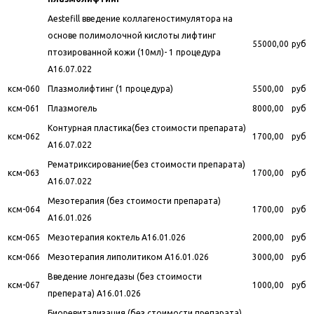
Aestefill введение коллагеностимулятора на
основе полимолочной кислоты лифтинг
55000,00
руб
птозированной кожи (10мл)- 1 процедура
A16.07.022
ксм-060
Плазмолифтинг (1 процедура)
5500,00
руб
ксм-061
Плазмогель
8000,00
руб
Контурная пластика(без стоимости препарата)
ксм-062
1700,00
руб
A16.07.022
Рематриксирование(без стоимости препарата)
ксм-063
1700,00
руб
A16.07.022
Мезотерапия (без стоимости препарата)
ксм-064
1700,00
руб
A16.01.026
ксм-065
Мезотерапия коктель A16.01.026
2000,00
руб
ксм-066
Мезотерапия липолитиком A16.01.026
3000,00
руб
Введение лонгедазы (без стоимости
ксм-067
1000,00
руб
преперата) A16.01.026
Биоревитализация (без стоимости препарата)