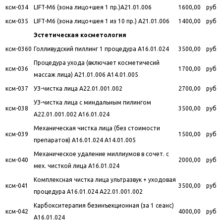
ксм-034
LIFT-M6 (зона лицо+шея 1 пр.)A21.01.006
1600,00
руб
ксм-035
LIFT-M6 (зона лицо+шея 1 из 10 пр.) A21.01.006
1400,00
руб
Эстетическая косметология
ксм-0360
Голливудский пиллинг 1 процедура A16.01.024
3500,00
руб
Процедура ухода (включает косметичесий
ксм-036
1700,00
руб
массаж лица) A21.01.006 A14.01.005
ксм-037
УЗ-чистка лица A22.01.001.002
2700,00
руб
УЗ-чистка лица с миндальным пилингом
ксм-038
3500,00
руб
A22.01.001.002 A16.01.024
Механическая чистка лица (без стоимости
ксм-039
1500,00
руб
препаратов) A16.01.024 A14.01.005
Механическое удаление миллиумов в сочет. с
ксм-040
2000,00
руб
мех. чисткой лица A16.01.024
Комплексная чистка лица ультразвук + уходовая
ксм-041
3500,00
руб
процедура A16.01.024 A22.01.001.002
Карбокситерапия безинъекционная (за 1 сеанс)
ксм-042
4000,00
руб
A16.01.024