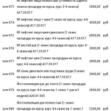
RF лифтинг лица полностью (стоимость одного
ксм-073
сеанса процедур из курса, курс 2-4 сеанса)
3000,00
руб
A17.30.017
RF лифтинг лицо + шея (1 сеанс из курса, курс 4-6
ксм-074
4500,00
руб
сеансов) A17.30.017
RF лифтинг лицо+шея+декольте (1 сеанс
ксм-075
6000,00
руб
процедур из курса, курс 4-6 сеансов) A17.30.017
RF кистей рук (1 сеанс процедур из курса, курс 4-
ксм-076
2000,00
руб
6 сеансов) A17.30.017
RF лифтинг шеи (1сеанс процедуры из курса,
ксм-077
2000,00
руб
курс 4-6 сеансов) A17.30.017
RF зоны декольте или подтяжка груди (1сеанс
ксм-078
2000,00
руб
из курса, курс 4-6 сеансов) A17.30.017
Фотоэпиляция рук до локтя (1 сеанс процедур
ксм-079
из курса, курс 4-6 сеансов, 1 сеанс 1 раз в 3
2600,00
руб
недели) A20.01.005
Фотоэпиляция рук полностью (1 сеанс
ксм-080
процедур из курса, курс 4-6 сеансов, 1 сеанс 1
3500,00
руб