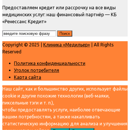
Предоставляем кредит или рассрочку на все виды
медицинских услуг: наш финансовый партнёр — КБ
«Ренессанс Кредит»
Copyright © 2025 |
Клиника «Медильер»
| All Rights
Reserved
Политика конфиденциальности
Уголок потребителя
Карта сайта
Наш сайт, как и большинство других, использует файлы
cookie и другие похожие технологии (веб-маяки,
пиксельные тэги и т. п.),
чтобы предоставлять услуги, наиболее отвечающие
вашим потребностям, а также накапливать
статистическую информацию для анализа и улучшения