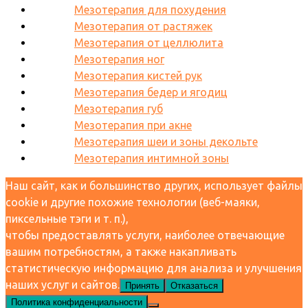
Мезотерапия для похудения
Мезотерапия от растяжек
Мезотерапия от целлюлита
Мезотерапия ног
Мезотерапия кистей рук
Мезотерапия бедер и ягодиц
Мезотерапия губ
Мезотерапия при акне
Мезотерапия шеи и зоны декольте
Мезотерапия интимной зоны
Наш сайт, как и большинство других, использует файлы
cookie и другие похожие технологии (веб-маяки,
пиксельные тэги и т. п.),
чтобы предоставлять услуги, наиболее отвечающие
вашим потребностям, а также накапливать
статистическую информацию для анализа и улучшения
наших услуг и сайтов.
Принять
Отказаться
Политика конфиденциальности