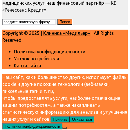
медицинских услуг: наш финансовый партнёр — КБ
«Ренессанс Кредит»
Copyright © 2025 |
Клиника «Медильер»
| All Rights
Reserved
Политика конфиденциальности
Уголок потребителя
Карта сайта
Наш сайт, как и большинство других, использует файлы
cookie и другие похожие технологии (веб-маяки,
пиксельные тэги и т. п.),
чтобы предоставлять услуги, наиболее отвечающие
вашим потребностям, а также накапливать
статистическую информацию для анализа и улучшения
наших услуг и сайтов.
Принять
Отказаться
Политика конфиденциальности