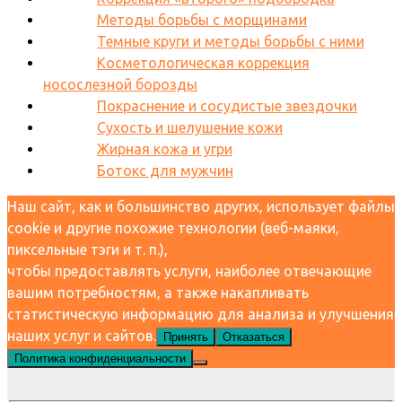
Методы борьбы с морщинами
Темные круги и методы борьбы с ними
Косметологическая коррекция
носослезной борозды
Покраснение и сосудистые звездочки
Сухость и шелушение кожи
Жирная кожа и угри
Ботокс для мужчин
Наш сайт, как и большинство других, использует файлы
cookie и другие похожие технологии (веб-маяки,
пиксельные тэги и т. п.),
чтобы предоставлять услуги, наиболее отвечающие
вашим потребностям, а также накапливать
статистическую информацию для анализа и улучшения
наших услуг и сайтов.
Принять
Отказаться
Политика конфиденциальности