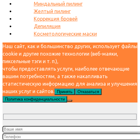
Миндальный пилинг
Желтый пилинг
Коррекция бровей
Депиляция
Косметологические маски
Наш сайт, как и большинство других, использует файлы
cookie и другие похожие технологии (веб-маяки,
пиксельные тэги и т. п.),
чтобы предоставлять услуги, наиболее отвечающие
вашим потребностям, а также накапливать
статистическую информацию для анализа и улучшения
наших услуг и сайтов.
Принять
Отказаться
Политика конфиденциальности