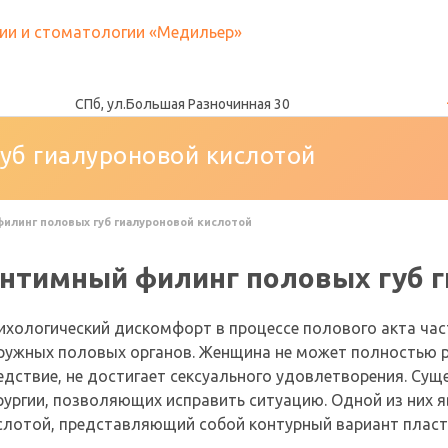
СПб, ул.Большая Разночинная 30
уб гиалуроновой кислотой
илинг половых губ гиалуроновой кислотой
нтимный филинг половых губ г
ихологический дискомфорт в процессе полового акта час
ружных половых органов. Женщина не может полностью ра
едствие, не достигает сексуального удовлетворения. Сущ
рургии, позволяющих исправить ситуацию. Одной из них 
слотой, представляющий собой контурный вариант пласт