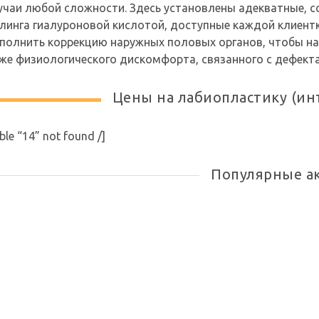
учаи любой сложности. Здесь установлены адекватные, 
линга гиалуроновой кислотой, доступные каждой клиентк
полнить коррекцию наружных половых органов, чтобы нав
же физиологического дискомфорта, связанного с дефект
Цены на лабиопластику (ин
ble “14” not found /]
Популярные а