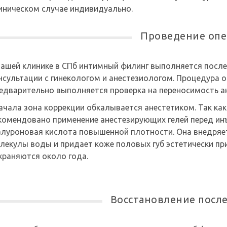
иническом случае индивидуально.
Проведение оп
нашей клинике в СПб интимный филинг выполняется посл
нсультации с гинекологом и анестезиологом. Процедура
едварительно выполняется проверка на переносимость ан
ачала зона коррекции обкалывается анестетиком. Так ка
комендовано применение анестезирующих гелей перед ин
алуроновая кислота повышенной плотности. Она внедряет
лекулы воды и придает коже половых губ эстетически пр
храняются около года.
Восстановление посл