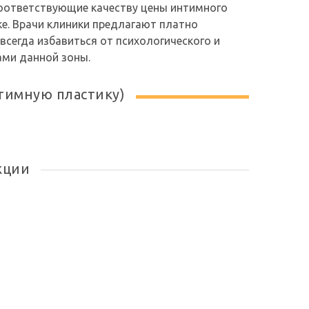
соответствующие качеству цены интимного
е. Врачи клиники предлагают платно
сегда избавиться от психологического и
ами данной зоны.
тимную пластику)
кции
Все акции
в клинике
«Медильер»