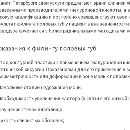
Санкт-Петербурге свои услуги предлагают врачи клиники 
оверенными производителями гиалуроновой кислоты, а 
сокую квалификацию и постоянно совершенствуют свои 
зультат филинга половых губ у пациента вне зависимости
оцедура сочетается с более радикальными методиками к
оказания к филингу половых губ
тод контурной пластики с применением гиалуроновой ки
тетической хирургии. Показаниями для его применения в з
Асимметричность или деформации в зоне малых половых 
Начальные стадии недержания мочи;
Необходимость увеличения клитора (в связи с его низкой 
Опущение стенок влагалища;
Сухость слизистых оболочек;