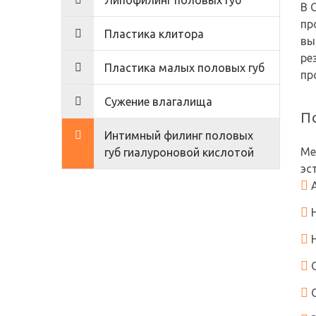
Липофилинг половых губ
В 
пр
Пластика клитора
вы
ре
Пластика малых половых губ
пр
Сужение влагалища
П
Интимный филинг половых
Ме
губ гиалуроновой кислотой
эс