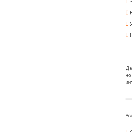
Да
но
ин
Ув