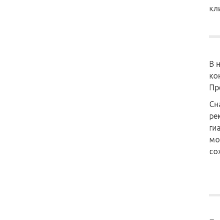
кл
В 
ко
Пр
Сн
ре
ги
мо
со