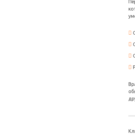
Пе
ко
ум
Вр
об
др
Кл