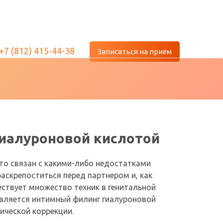
+7 (812) 415-44-38
Записаться на приём
иалуроновой кислотой
то связан с какими-либо недостатками
скрепоститься перед партнером и, как
ествует множество техник в генитальной
является интимный филинг гиалуроновой
ической коррекции.