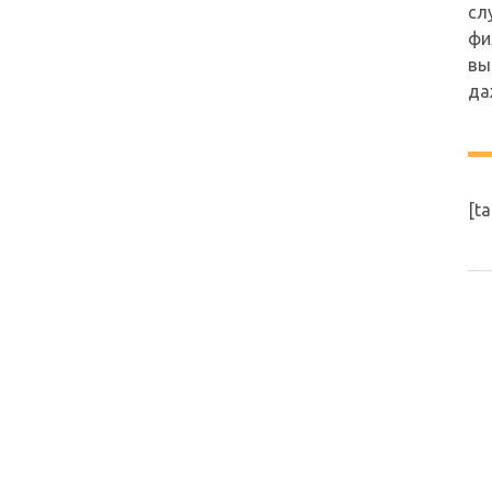
сл
фи
вы
да
[ta