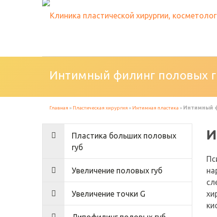
Интимный филинг половых г
Интимный ф
Главная
»
Пластическая хирургия
»
Интимная пластика
»
И
Пластика больших половых
губ
Пс
Увеличение половых губ
на
сл
Увеличение точки G
хи
ки