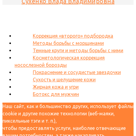
Сухенко Влада Владимировна
Коррекция «второго» подбородка
Методы борьбы с морщинами
Темные круги и методы борьбы с ними
Косметологическая коррекция
носослезной борозды
Покраснение и сосудистые звездочки
Сухость и шелушение кожи
Жирная кожа и угри
Ботокс для мужчин
Наш сайт, как и большинство других, использует файлы
cookie и другие похожие технологии (веб-маяки,
пиксельные тэги и т. п.),
чтобы предоставлять услуги, наиболее отвечающие
вашим потребностям, а также накапливать