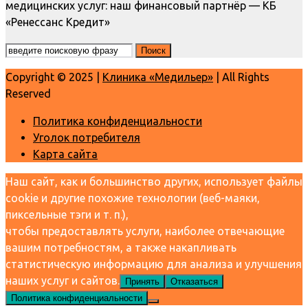
медицинских услуг: наш финансовый партнёр — КБ
«Ренессанс Кредит»
Copyright © 2025 |
Клиника «Медильер»
| All Rights
Reserved
Политика конфиденциальности
Уголок потребителя
Карта сайта
Наш сайт, как и большинство других, использует файлы
cookie и другие похожие технологии (веб-маяки,
пиксельные тэги и т. п.),
чтобы предоставлять услуги, наиболее отвечающие
вашим потребностям, а также накапливать
статистическую информацию для анализа и улучшения
наших услуг и сайтов.
Принять
Отказаться
Политика конфиденциальности