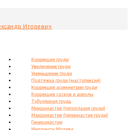
ександр Игоревич
Коррекция груди
Увеличение груди
Уменьшение груди
Подтяжка груди (мастопексия)
Коррекция асимметрии груди
Коррекция сосков и ареолы
Тубулярная грудь
Микромастия (гипоплазия груди)
Макромастия (гипермастия груди)
Гинекомастия
Импланты Мотива