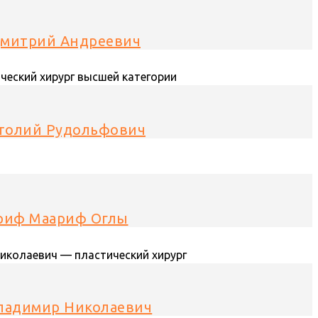
Дмитрий Андреевич
атолий Рудольфович
Ариф Маариф Оглы
ладимир Николаевич