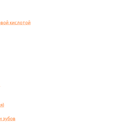
овой кислотой
o
я)
и зубов