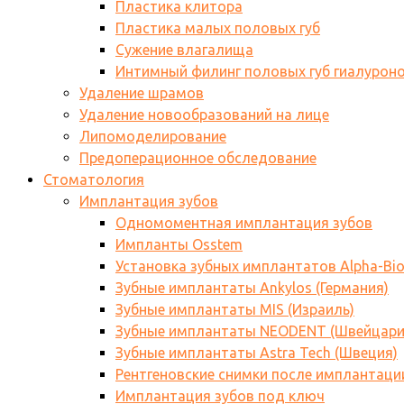
Пластика клитора
Пластика малых половых губ
Сужение влагалища
Интимный филинг половых губ гиалурон
Удаление шрамов
Удаление новообразований на лице
Липомоделирование
Предоперационное обследование
Стоматология
Имплантация зубов
Одномоментная имплантация зубов
Импланты Osstem
Установка зубных имплантатов Alpha-Bi
Зубные имплантаты Ankylos (Германия)
Зубные имплантаты MIS (Израиль)
Зубные имплантаты NEODENT (Швейцари
Зубные имплантаты Astra Tech (Швеция)
Рентгеновские снимки после имплантаци
Имплантация зубов под ключ