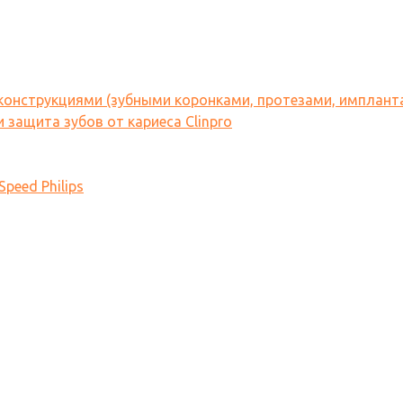
 конструкциями (зубными коронками, протезами, имплант
 защита зубов от кариеса Clinpro
peed Philips