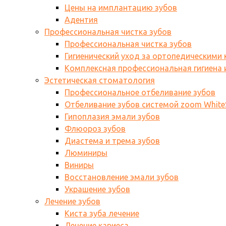
Цены на имплантацию зубов
Адентия
Профессиональная чистка зубов
Профессиональная чистка зубов
Гигиенический уход за ортопедическими
Комплексная профессиональная гигиена и
Эстетическая стоматология
Профессиональное отбеливание зубов
Отбеливание зубов системой zoom WhiteS
Гипоплазия эмали зубов
Флюороз зубов
Диастема и трема зубов
Люминиры
Виниры
Восстановление эмали зубов
Украшение зубов
Лечение зубов
Киста зуба лечение
Лечение кариеса