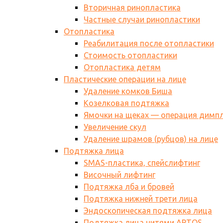
Вторичная ринопластика
Частные случаи ринопластики
Отопластика
Реабилитация после отопластики
Стоимость отопластики
Отопластика детям
Пластические операции на лице
Удаление комков Биша
Козелковая подтяжка
Ямочки на щеках — операция димп
Увеличение скул
Удаление шрамов (рубцов) на лице
Подтяжка лица
SMAS-пластика, спейслифтинг
Височный лифтинг
Подтяжка лба и бровей
Подтяжка нижней трети лица
Эндоскопическая подтяжка лица
Подтяжка лица нитями АPTOS