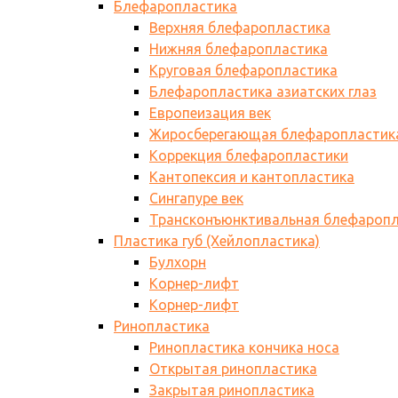
Блефаропластика
Верхняя блефаропластика
Нижняя блефаропластика
Круговая блефаропластика
Блефаропластика азиатских глаз
Европеизация век
Жиросберегающая блефаропластик
Коррекция блефаропластики
Кантопексия и кантопластика
Сингапуре век
Трансконъюнктивальная блефаропл
Пластика губ (Хейлопластика)
Булхорн
Корнер-лифт
Корнер-лифт
Ринопластика
Ринопластика кончика носа
Открытая ринопластика
Закрытая ринопластика