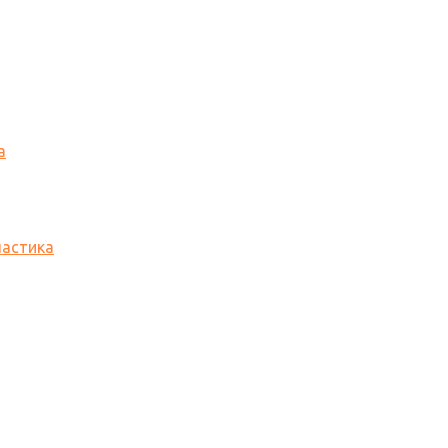
а
астика