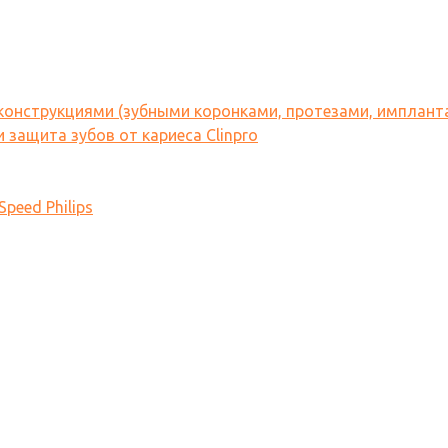
 конструкциями (зубными коронками, протезами, имплант
 защита зубов от кариеса Clinpro
peed Philips