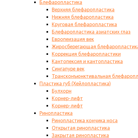
Блефаропластика
Верхняя блефаропластика
Нижняя блефаропластика
Круговая блефаропластика
Блефаропластика азиатских глаз
Европеизация век
Жиросберегающая блефаропластик
Коррекция блефаропластики
Кантопексия и кантопластика
Сингапуре век
Трансконъюнктивальная блефаропл
Пластика губ (Хейлопластика)
Булхорн
Корнер-лифт
Корнер-лифт
Ринопластика
Ринопластика кончика носа
Открытая ринопластика
Закрытая ринопластика