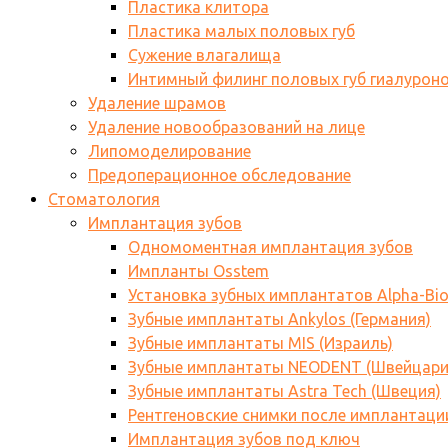
Пластика клитора
Пластика малых половых губ
Сужение влагалища
Интимный филинг половых губ гиалурон
Удаление шрамов
Удаление новообразований на лице
Липомоделирование
Предоперационное обследование
Стоматология
Имплантация зубов
Одномоментная имплантация зубов
Импланты Osstem
Установка зубных имплантатов Alpha-Bi
Зубные имплантаты Ankylos (Германия)
Зубные имплантаты MIS (Израиль)
Зубные имплантаты NEODENT (Швейцари
Зубные имплантаты Astra Tech (Швеция)
Рентгеновские снимки после имплантаци
Имплантация зубов под ключ