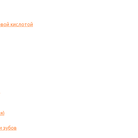
овой кислотой
o
я)
и зубов