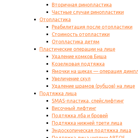
Вторичная ринопластика
Частные случаи ринопластики
Отопластика
Реабилитация после отопластики
Стоимость отопластики
Отопластика детям
Пластические операции на лице
Удаление комков Биша
Козелковая подтяжка
Ямочки на щеках — операция димп
Увеличение скул
Удаление шрамов (рубцов) на лице
Подтяжка лица
SMAS-пластика, спейслифтинг
Височный лифтинг
Подтяжка лба и бровей
Подтяжка нижней трети лица
Эндоскопическая подтяжка лица
Подтяжка лица нитями АPTOS