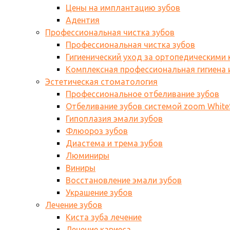
Цены на имплантацию зубов
Адентия
Профессиональная чистка зубов
Профессиональная чистка зубов
Гигиенический уход за ортопедическими
Комплексная профессиональная гигиена и
Эстетическая стоматология
Профессиональное отбеливание зубов
Отбеливание зубов системой zoom WhiteS
Гипоплазия эмали зубов
Флюороз зубов
Диастема и трема зубов
Люминиры
Виниры
Восстановление эмали зубов
Украшение зубов
Лечение зубов
Киста зуба лечение
Лечение кариеса