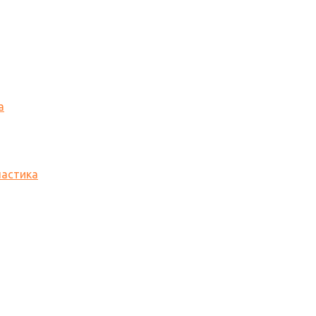
а
астика