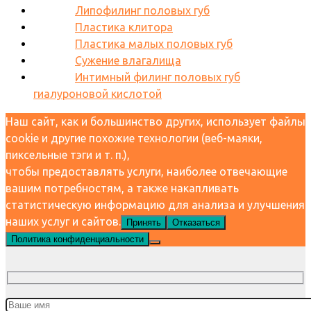
Липофилинг половых губ
Пластика клитора
Пластика малых половых губ
Сужение влагалища
Интимный филинг половых губ
гиалуроновой кислотой
Наш сайт, как и большинство других, использует файлы
cookie и другие похожие технологии (веб-маяки,
пиксельные тэги и т. п.),
чтобы предоставлять услуги, наиболее отвечающие
вашим потребностям, а также накапливать
статистическую информацию для анализа и улучшения
наших услуг и сайтов.
Принять
Отказаться
Политика конфиденциальности