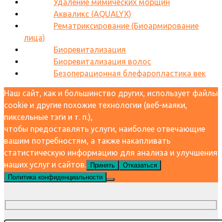
Удаление мимических морщин
Акваликс (AQUALYX)
Рематриксирование (Биоармирование
лица)
Биоревитализация
Биоревитализация волос
Безоперационная блефаропластика век
Наш сайт, как и большинство других, использует файлы
cookie и другие похожие технологии (веб-маяки,
пиксельные тэги и т. п.),
чтобы предоставлять услуги, наиболее отвечающие
вашим потребностям, а также накапливать
статистическую информацию для анализа и улучшения
наших услуг и сайтов.
Принять
Отказаться
Политика конфиденциальности