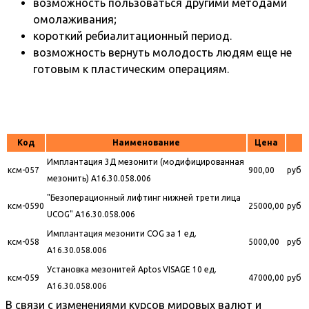
возможность пользоваться другими методами
омолаживания;
короткий ребиалитационный период.
возможность вернуть молодость людям еще не
готовым к пластическим операциям.
Код
Наименование
Цена
Имплантация 3Д мезонити (модифицированная
ксм-057
900,00
руб
мезонить) A16.30.058.006
"Безоперационный лифтинг нижней трети лица
ксм-0590
25000,00
руб
UCOG" A16.30.058.006
Имплантация мезонити COG за 1 ед.
ксм-058
5000,00
руб
A16.30.058.006
Установка мезонитей Aptos VISAGE 10 ед.
ксм-059
47000,00
руб
A16.30.058.006
В связи с изменениями курсов мировых валют и