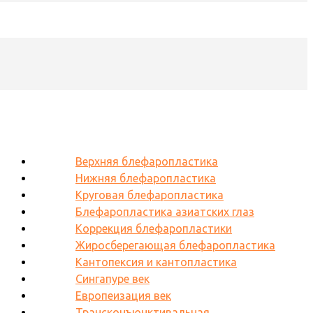
Верхняя блефаропластика
Нижняя блефаропластика
Круговая блефаропластика
Блефаропластика азиатских глаз
Коррекция блефаропластики
Жиросберегающая блефаропластика
Кантопексия и кантопластика
Сингапуре век
Европеизация век
Трансконъюнктивальная