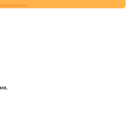
фиденциальности
.
мя.