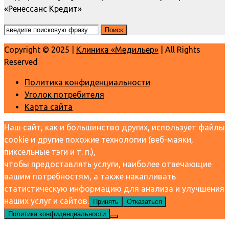
«Ренессанс Кредит»
Copyright © 2025 |
Клиника «Медильер»
| All Rights
Reserved
Политика конфиденциальности
Уголок потребителя
Карта сайта
Наш сайт, как и большинство других, использует файлы
cookie и другие похожие технологии (веб-маяки,
пиксельные тэги и т. п.),
чтобы предоставлять услуги, наиболее отвечающие
вашим потребностям, а также накапливать
статистическую информацию для анализа и улучшения
наших услуг и сайтов.
Принять
Отказаться
Политика конфиденциальности