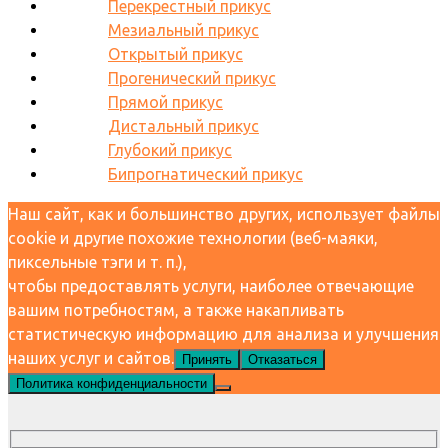
Перекрестный прикус
Мезиальный прикус
Открытый прикус
Прогенический прикус
Прямой прикус
Дистальный прикус
Глубокий прикус
Бипрогнатический прикус
Наш сайт, как и большинство других, использует файлы
cookie и другие похожие технологии (веб-маяки,
пиксельные тэги и т. п.),
чтобы предоставлять услуги, наиболее отвечающие
вашим потребностям, а также накапливать
статистическую информацию для анализа и улучшения
наших услуг и сайтов.
Принять
Отказаться
Политика конфиденциальности