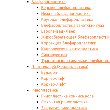
Блефаропластика
Верхняя блефаропластика
Нижняя блефаропластика
Круговая блефаропластика
Блефаропластика азиатских глаз
Европеизация век
Жиросберегающая блефаропластик
Коррекция блефаропластики
Кантопексия и кантопластика
Сингапуре век
Трансконъюнктивальная блефаропл
Пластика губ (Хейлопластика)
Булхорн
Корнер-лифт
Корнер-лифт
Ринопластика
Ринопластика кончика носа
Открытая ринопластика
Закрытая ринопластика