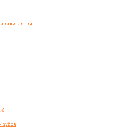
овой кислотой
o
я)
и зубов