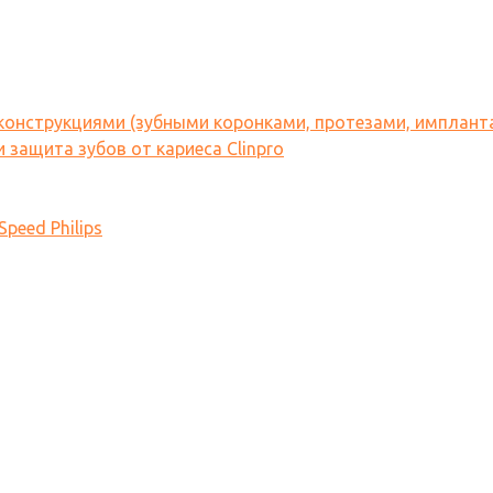
 конструкциями (зубными коронками, протезами, имплант
 защита зубов от кариеса Clinpro
peed Philips