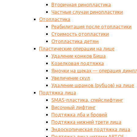
Вторичная ринопластика
Частные случаи ринопластики
Отопластика
Реабилитация после отопластики
Стоимость отопластики
Отопластика детям
Пластические операции на лице
Удаление комков Биша
Козелковая подтяжка
Ямочки на щеках — операция димп
Увеличение скул
Удаление шрамов (рубцов) на лице
Подтяжка лица
SMAS-пластика, спейслифтинг
Височный лифтинг
Подтяжка лба и бровей
Подтяжка нижней трети лица
Эндоскопическая подтяжка лица
Подтяжка лица нитями АPTOS