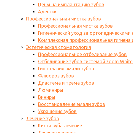
Цены на имплантацию зубов
Адентия
Профессиональная чистка зубов
Профессиональная чистка зубов
Гигиенический уход за ортопедическими
Комплексная профессиональная гигиена и
Эстетическая стоматология
Профессиональное отбеливание зубов
Отбеливание зубов системой zoom WhiteS
Гипоплазия эмали зубов
Флюороз зубов
Диастема и трема зубов
Люминиры
Виниры
Восстановление эмали зубов
Украшение зубов
Лечение зубов
Киста зуба лечение
Лечение кариеса