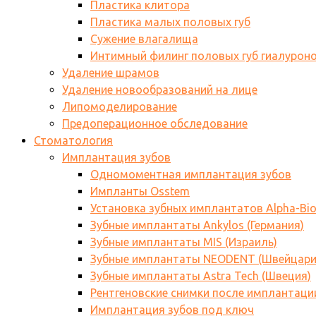
Пластика клитора
Пластика малых половых губ
Сужение влагалища
Интимный филинг половых губ гиалурон
Удаление шрамов
Удаление новообразований на лице
Липомоделирование
Предоперационное обследование
Стоматология
Имплантация зубов
Одномоментная имплантация зубов
Импланты Osstem
Установка зубных имплантатов Alpha-Bi
Зубные имплантаты Ankylos (Германия)
Зубные имплантаты MIS (Израиль)
Зубные имплантаты NEODENT (Швейцари
Зубные имплантаты Astra Tech (Швеция)
Рентгеновские снимки после имплантаци
Имплантация зубов под ключ