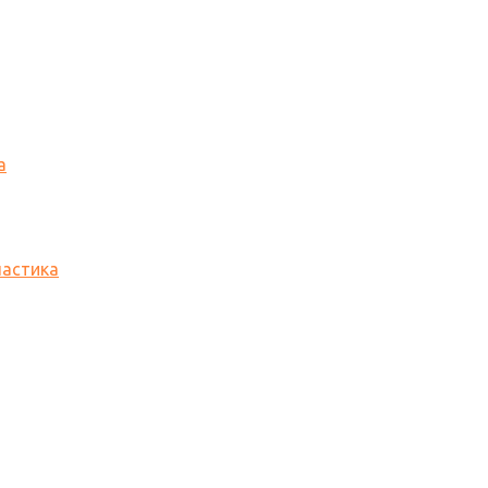
а
астика