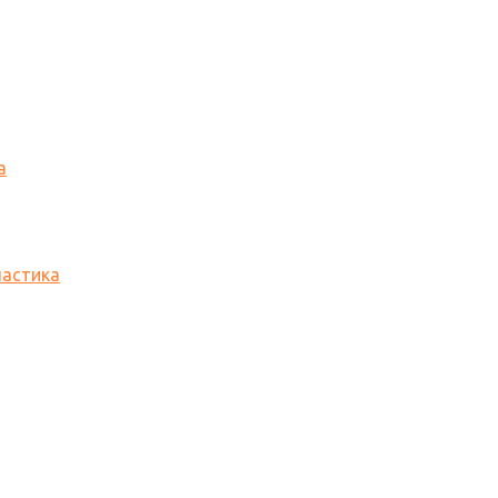
а
астика