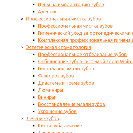
Цены на имплантацию зубов
Адентия
Профессиональная чистка зубов
Профессиональная чистка зубов
Гигиенический уход за ортопедическими
Комплексная профессиональная гигиена и
Эстетическая стоматология
Профессиональное отбеливание зубов
Отбеливание зубов системой zoom WhiteS
Гипоплазия эмали зубов
Флюороз зубов
Диастема и трема зубов
Люминиры
Виниры
Восстановление эмали зубов
Украшение зубов
Лечение зубов
Киста зуба лечение
Лечение кариеса