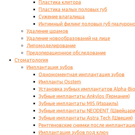
Пластика клитора
Пластика малых половых губ
Сужение влагалища
Интимный филинг половых губ гиалурон
Удаление шрамов
Удаление новообразований на лице
Липомоделирование
Предоперационное обследование
Стоматология
Имплантация зубов
Одномоментная имплантация зубов
Импланты Osstem
Установка зубных имплантатов Alpha-Bi
Зубные имплантаты Ankylos (Германия)
Зубные имплантаты MIS (Израиль)
Зубные имплантаты NEODENT (Швейцари
Зубные имплантаты Astra Tech (Швеция)
Рентгеновские снимки после имплантаци
Имплантация зубов под ключ