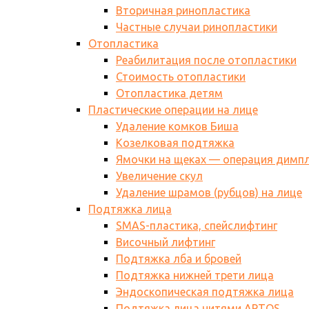
Вторичная ринопластика
Частные случаи ринопластики
Отопластика
Реабилитация после отопластики
Стоимость отопластики
Отопластика детям
Пластические операции на лице
Удаление комков Биша
Козелковая подтяжка
Ямочки на щеках — операция димп
Увеличение скул
Удаление шрамов (рубцов) на лице
Подтяжка лица
SMAS-пластика, спейслифтинг
Височный лифтинг
Подтяжка лба и бровей
Подтяжка нижней трети лица
Эндоскопическая подтяжка лица
Подтяжка лица нитями АPTOS