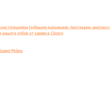
 конструкциями (зубными коронками, протезами, имплант
 защита зубов от кариеса Clinpro
peed Philips