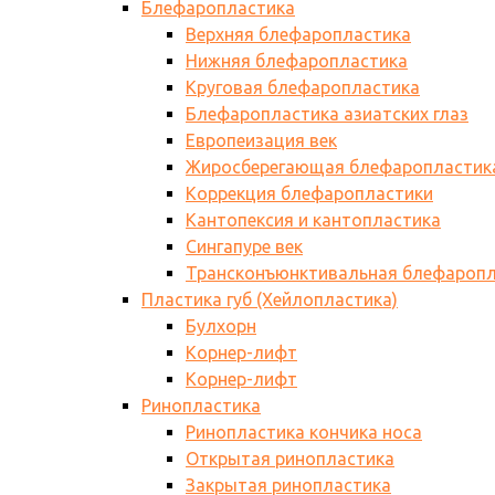
Блефаропластика
Верхняя блефаропластика
Нижняя блефаропластика
Круговая блефаропластика
Блефаропластика азиатских глаз
Европеизация век
Жиросберегающая блефаропластик
Коррекция блефаропластики
Кантопексия и кантопластика
Сингапуре век
Трансконъюнктивальная блефаропл
Пластика губ (Хейлопластика)
Булхорн
Корнер-лифт
Корнер-лифт
Ринопластика
Ринопластика кончика носа
Открытая ринопластика
Закрытая ринопластика