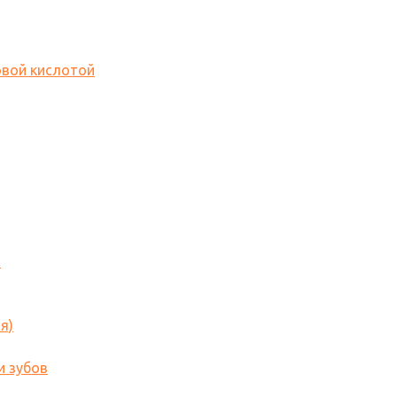
овой кислотой
o
я)
и зубов