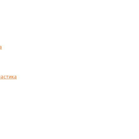
а
астика