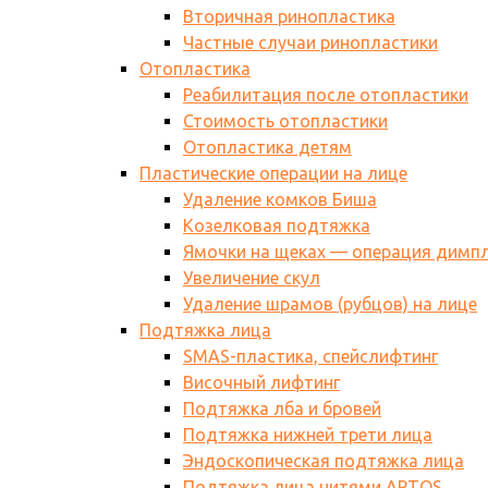
Вторичная ринопластика
Частные случаи ринопластики
Отопластика
Реабилитация после отопластики
Стоимость отопластики
Отопластика детям
Пластические операции на лице
Удаление комков Биша
Козелковая подтяжка
Ямочки на щеках — операция димп
Увеличение скул
Удаление шрамов (рубцов) на лице
Подтяжка лица
SMAS-пластика, спейслифтинг
Височный лифтинг
Подтяжка лба и бровей
Подтяжка нижней трети лица
Эндоскопическая подтяжка лица
Подтяжка лица нитями АPTOS