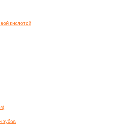
овой кислотой
o
я)
и зубов