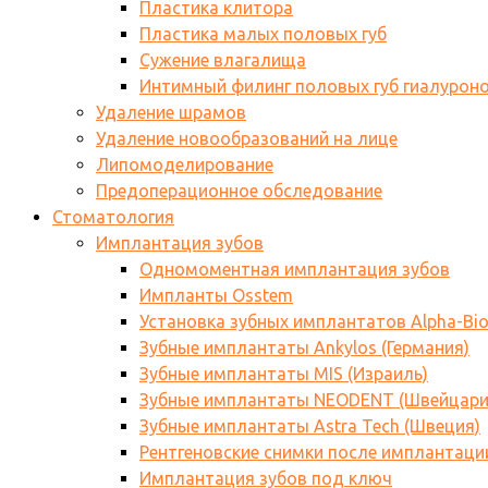
Пластика клитора
Пластика малых половых губ
Сужение влагалища
Интимный филинг половых губ гиалурон
Удаление шрамов
Удаление новообразований на лице
Липомоделирование
Предоперационное обследование
Стоматология
Имплантация зубов
Одномоментная имплантация зубов
Импланты Osstem
Установка зубных имплантатов Alpha-Bi
Зубные имплантаты Ankylos (Германия)
Зубные имплантаты MIS (Израиль)
Зубные имплантаты NEODENT (Швейцари
Зубные имплантаты Astra Tech (Швеция)
Рентгеновские снимки после имплантаци
Имплантация зубов под ключ