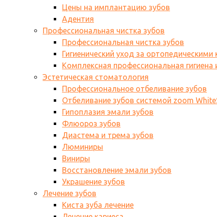
Цены на имплантацию зубов
Адентия
Профессиональная чистка зубов
Профессиональная чистка зубов
Гигиенический уход за ортопедическими
Комплексная профессиональная гигиена и
Эстетическая стоматология
Профессиональное отбеливание зубов
Отбеливание зубов системой zoom WhiteS
Гипоплазия эмали зубов
Флюороз зубов
Диастема и трема зубов
Люминиры
Виниры
Восстановление эмали зубов
Украшение зубов
Лечение зубов
Киста зуба лечение
Лечение кариеса