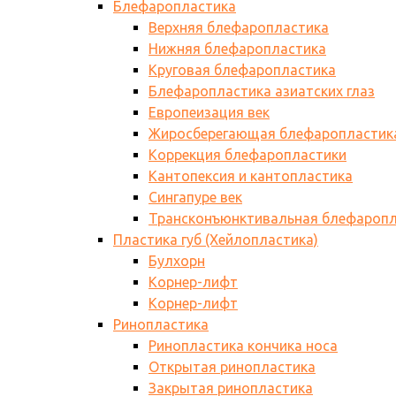
Блефаропластика
Верхняя блефаропластика
Нижняя блефаропластика
Круговая блефаропластика
Блефаропластика азиатских глаз
Европеизация век
Жиросберегающая блефаропластик
Коррекция блефаропластики
Кантопексия и кантопластика
Сингапуре век
Трансконъюнктивальная блефаропл
Пластика губ (Хейлопластика)
Булхорн
Корнер-лифт
Корнер-лифт
Ринопластика
Ринопластика кончика носа
Открытая ринопластика
Закрытая ринопластика