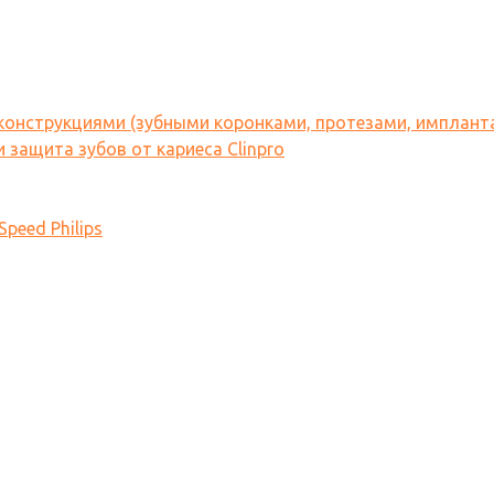
 конструкциями (зубными коронками, протезами, имплант
 защита зубов от кариеса Clinpro
peed Philips