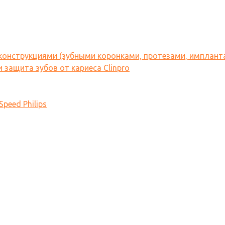
 конструкциями (зубными коронками, протезами, имплант
 защита зубов от кариеса Clinpro
peed Philips