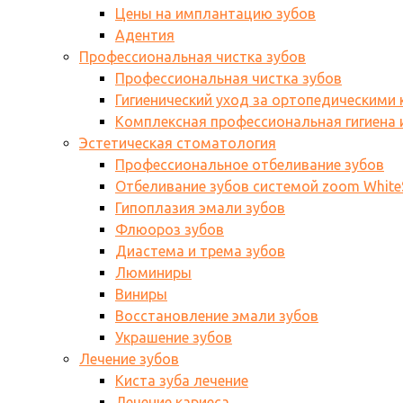
Цены на имплантацию зубов
Адентия
Профессиональная чистка зубов
Профессиональная чистка зубов
Гигиенический уход за ортопедическими
Комплексная профессиональная гигиена и
Эстетическая стоматология
Профессиональное отбеливание зубов
Отбеливание зубов системой zoom WhiteS
Гипоплазия эмали зубов
Флюороз зубов
Диастема и трема зубов
Люминиры
Виниры
Восстановление эмали зубов
Украшение зубов
Лечение зубов
Киста зуба лечение
Лечение кариеса