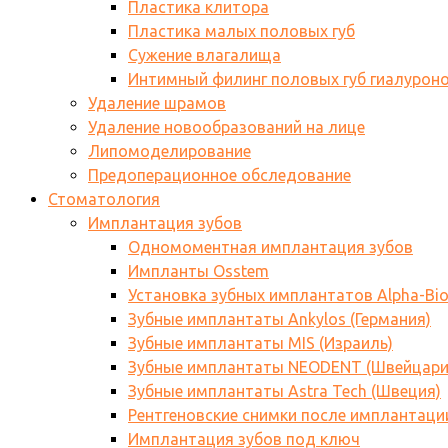
Пластика клитора
Пластика малых половых губ
Сужение влагалища
Интимный филинг половых губ гиалурон
Удаление шрамов
Удаление новообразований на лице
Липомоделирование
Предоперационное обследование
Стоматология
Имплантация зубов
Одномоментная имплантация зубов
Импланты Osstem
Установка зубных имплантатов Alpha-Bi
Зубные имплантаты Ankylos (Германия)
Зубные имплантаты MIS (Израиль)
Зубные имплантаты NEODENT (Швейцари
Зубные имплантаты Astra Tech (Швеция)
Рентгеновские снимки после имплантаци
Имплантация зубов под ключ