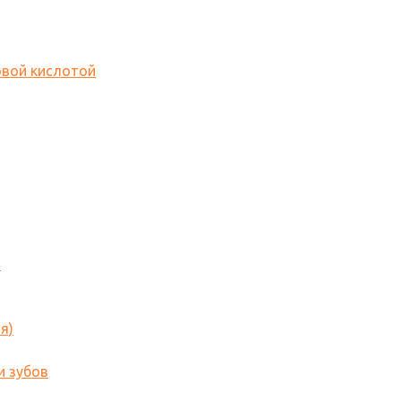
овой кислотой
o
я)
и зубов