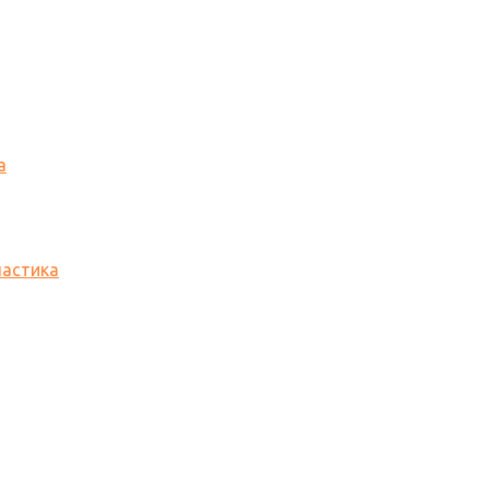
а
астика