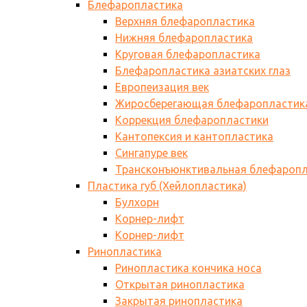
Блефаропластика
Верхняя блефаропластика
Нижняя блефаропластика
Круговая блефаропластика
Блефаропластика азиатских глаз
Европеизация век
Жиросберегающая блефаропластик
Коррекция блефаропластики
Кантопексия и кантопластика
Сингапуре век
Трансконъюнктивальная блефаропл
Пластика губ (Хейлопластика)
Булхорн
Корнер-лифт
Корнер-лифт
Ринопластика
Ринопластика кончика носа
Открытая ринопластика
Закрытая ринопластика