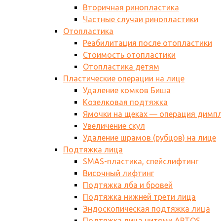
Вторичная ринопластика
Частные случаи ринопластики
Отопластика
Реабилитация после отопластики
Стоимость отопластики
Отопластика детям
Пластические операции на лице
Удаление комков Биша
Козелковая подтяжка
Ямочки на щеках — операция димп
Увеличение скул
Удаление шрамов (рубцов) на лице
Подтяжка лица
SMAS-пластика, спейслифтинг
Височный лифтинг
Подтяжка лба и бровей
Подтяжка нижней трети лица
Эндоскопическая подтяжка лица
Подтяжка лица нитями АPTOS