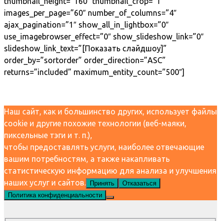
thumbnail_height=”160″ thumbnail_crop=”1″
images_per_page=”60″ number_of_columns=”4″
ajax_pagination=”1″ show_all_in_lightbox=”0″
use_imagebrowser_effect=”0″ show_slideshow_link=”0″
slideshow_link_text=”[Показать слайдшоу]”
order_by=”sortorder” order_direction=”ASC”
returns=”included” maximum_entity_count=”500″]
Наш сайт, как и большинство других, использует файлы
cookie и другие похожие технологии (веб-маяки,
пиксельные тэги и т. п.),
чтобы предоставлять услуги, наиболее отвечающие
вашим потребностям, а также накапливать
статистическую информацию для анализа и улучшения
наших услуг и сайтов.
Принять
Отказаться
Политика конфиденциальности