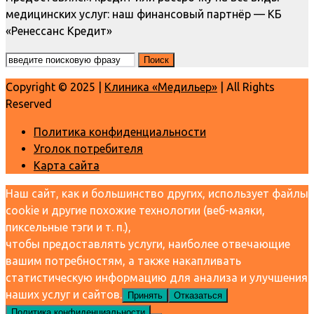
медицинских услуг: наш финансовый партнёр — КБ
«Ренессанс Кредит»
Copyright © 2025 |
Клиника «Медильер»
| All Rights
Reserved
Политика конфиденциальности
Уголок потребителя
Карта сайта
Наш сайт, как и большинство других, использует файлы
cookie и другие похожие технологии (веб-маяки,
пиксельные тэги и т. п.),
чтобы предоставлять услуги, наиболее отвечающие
вашим потребностям, а также накапливать
статистическую информацию для анализа и улучшения
наших услуг и сайтов.
Принять
Отказаться
Политика конфиденциальности