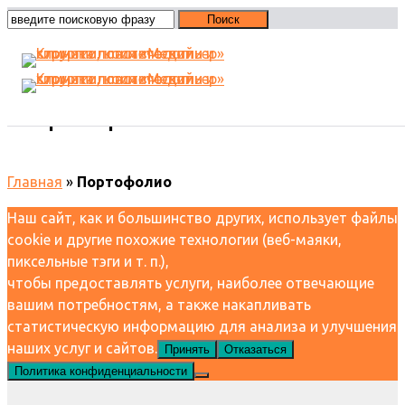
Портофолио
Главная
»
Портофолио
Наш сайт, как и большинство других, использует файлы
cookie и другие похожие технологии (веб-маяки,
пиксельные тэги и т. п.),
чтобы предоставлять услуги, наиболее отвечающие
вашим потребностям, а также накапливать
статистическую информацию для анализа и улучшения
наших услуг и сайтов.
Принять
Отказаться
Политика конфиденциальности