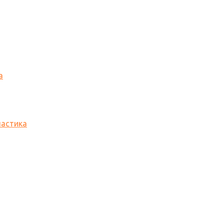
а
астика