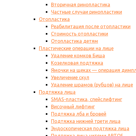
Вторичная ринопластика
Частные случаи ринопластики
Отопластика
Реабилитация после отопластики
Стоимость отопластики
Отопластика детям
Пластические операции на лице
Удаление комков Биша
Козелковая подтяжка
Ямочки на щеках — операция димп
Увеличение скул
Удаление шрамов (рубцов) на лице
Подтяжка лица
SMAS-пластика, спейслифтинг
Височный лифтинг
Подтяжка лба и бровей
Подтяжка нижней трети лица
Эндоскопическая подтяжка лица
Подтяжка лица нитями АPTOS