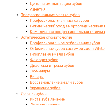
Цены на имплантацию зубов
Адентия
Профессиональная чистка зубов
Профессиональная чистка зубов
Гигиенический уход за ортопедическими
Комплексная профессиональная гигиена и
Эстетическая стоматология
Профессиональное отбеливание зубов
Отбеливание зубов системой zoom WhiteS
Гипоплазия эмали зубов
Флюороз зубов
Диастема и трема зубов
Люминиры
Виниры
Восстановление эмали зубов
Украшение зубов
Лечение зубов
Киста зуба лечение
Лечение кариеса