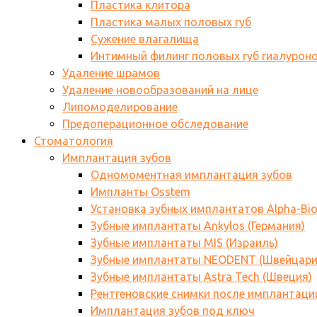
Пластика клитора
Пластика малых половых губ
Сужение влагалища
Интимный филинг половых губ гиалурон
Удаление шрамов
Удаление новообразований на лице
Липомоделирование
Предоперационное обследование
Стоматология
Имплантация зубов
Одномоментная имплантация зубов
Импланты Osstem
Установка зубных имплантатов Alpha-Bi
Зубные имплантаты Ankylos (Германия)
Зубные имплантаты MIS (Израиль)
Зубные имплантаты NEODENT (Швейцари
Зубные имплантаты Astra Tech (Швеция)
Рентгеновские снимки после имплантаци
Имплантация зубов под ключ