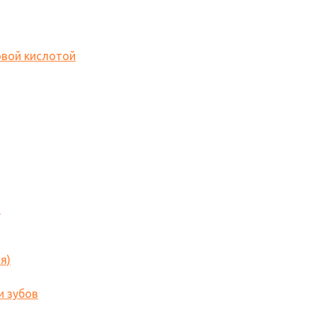
овой кислотой
o
я)
и зубов