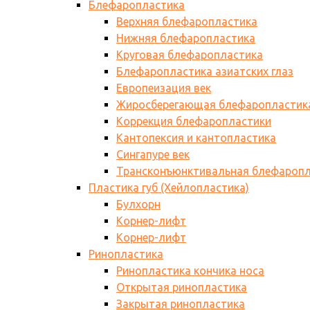
Блефаропластика
Верхняя блефаропластика
Нижняя блефаропластика
Круговая блефаропластика
Блефаропластика азиатских глаз
Европеизация век
Жиросберегающая блефаропластик
Коррекция блефаропластики
Кантопексия и кантопластика
Сингапуре век
Трансконъюнктивальная блефаропл
Пластика губ (Хейлопластика)
Булхорн
Корнер-лифт
Корнер-лифт
Ринопластика
Ринопластика кончика носа
Открытая ринопластика
Закрытая ринопластика