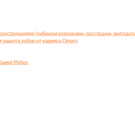
 конструкциями (зубными коронками, протезами, имплант
 защита зубов от кариеса Clinpro
peed Philips