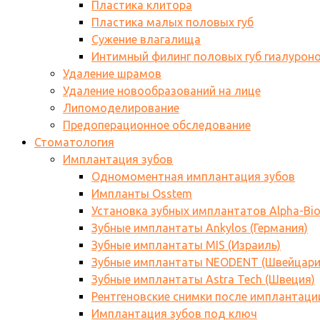
Пластика клитора
Пластика малых половых губ
Сужение влагалища
Интимный филинг половых губ гиалурон
Удаление шрамов
Удаление новообразований на лице
Липомоделирование
Предоперационное обследование
Стоматология
Имплантация зубов
Одномоментная имплантация зубов
Импланты Osstem
Установка зубных имплантатов Alpha-Bi
Зубные имплантаты Ankylos (Германия)
Зубные имплантаты MIS (Израиль)
Зубные имплантаты NEODENT (Швейцари
Зубные имплантаты Astra Tech (Швеция)
Рентгеновские снимки после имплантаци
Имплантация зубов под ключ