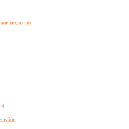
овой кислотой
o
я)
и зубов