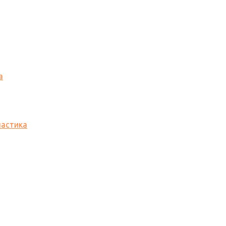
а
астика