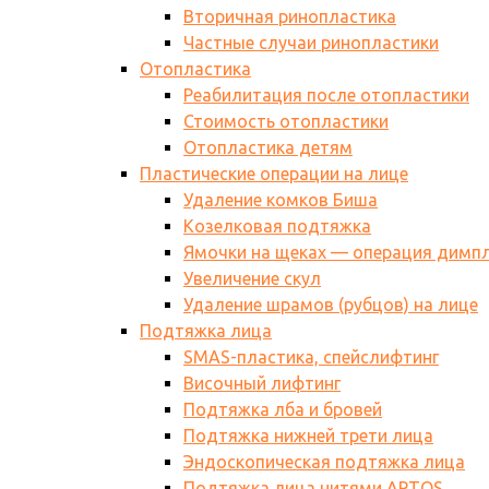
Вторичная ринопластика
Частные случаи ринопластики
Отопластика
Реабилитация после отопластики
Стоимость отопластики
Отопластика детям
Пластические операции на лице
Удаление комков Биша
Козелковая подтяжка
Ямочки на щеках — операция димп
Увеличение скул
Удаление шрамов (рубцов) на лице
Подтяжка лица
SMAS-пластика, спейслифтинг
Височный лифтинг
Подтяжка лба и бровей
Подтяжка нижней трети лица
Эндоскопическая подтяжка лица
Подтяжка лица нитями АPTOS