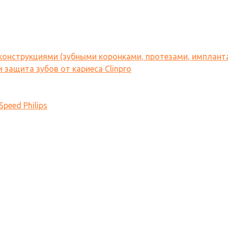
 конструкциями (зубными коронками, протезами, имплант
 защита зубов от кариеса Clinpro
peed Philips