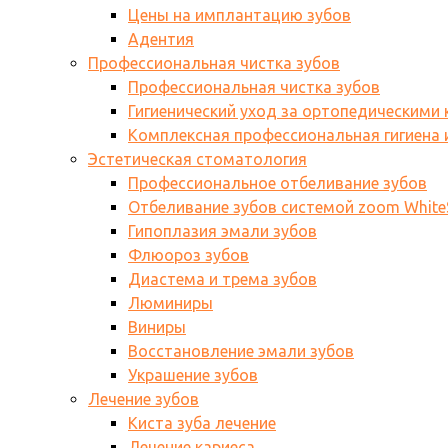
Цены на имплантацию зубов
Адентия
Профессиональная чистка зубов
Профессиональная чистка зубов
Гигиенический уход за ортопедическими
Комплексная профессиональная гигиена и
Эстетическая стоматология
Профессиональное отбеливание зубов
Отбеливание зубов системой zoom WhiteS
Гипоплазия эмали зубов
Флюороз зубов
Диастема и трема зубов
Люминиры
Виниры
Восстановление эмали зубов
Украшение зубов
Лечение зубов
Киста зуба лечение
Лечение кариеса