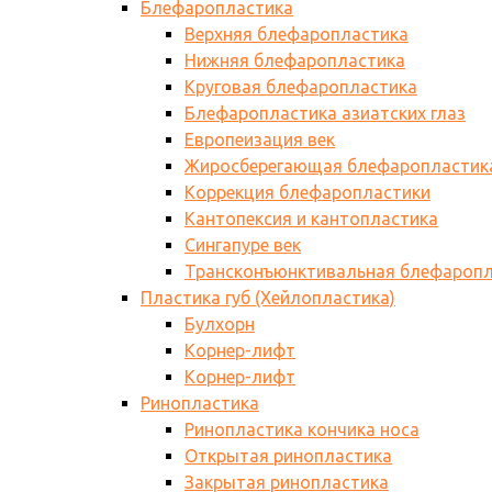
Блефаропластика
Верхняя блефаропластика
Нижняя блефаропластика
Круговая блефаропластика
Блефаропластика азиатских глаз
Европеизация век
Жиросберегающая блефаропластик
Коррекция блефаропластики
Кантопексия и кантопластика
Сингапуре век
Трансконъюнктивальная блефаропл
Пластика губ (Хейлопластика)
Булхорн
Корнер-лифт
Корнер-лифт
Ринопластика
Ринопластика кончика носа
Открытая ринопластика
Закрытая ринопластика