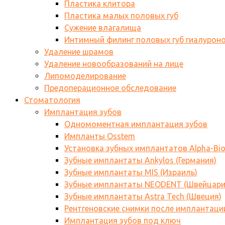
Пластика клитора
Пластика малых половых губ
Сужение влагалища
Интимный филинг половых губ гиалурон
Удаление шрамов
Удаление новообразований на лице
Липомоделирование
Предоперационное обследование
Стоматология
Имплантация зубов
Одномоментная имплантация зубов
Импланты Osstem
Установка зубных имплантатов Alpha-Bi
Зубные имплантаты Ankylos (Германия)
Зубные имплантаты MIS (Израиль)
Зубные имплантаты NEODENT (Швейцари
Зубные имплантаты Astra Tech (Швеция)
Рентгеновские снимки после имплантаци
Имплантация зубов под ключ