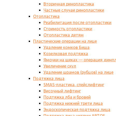
Вторичная ринопластика
Частные случаи ринопластики
Отопластика
Реабилитация после отопластики
Стоимость отопластики
Отопластика детям
Пластические операции на лице
Удаление комков Биша
Козелковая подтяжка
Ямочки на щеках — операция димп
Увеличение скул
Удаление шрамов (рубцов) на лице
Подтяжка лица
SMAS-пластика, спейслифтинг
Височный лифтинг
Подтяжка лба и бровей
Подтяжка нижней трети лица
Эндоскопическая подтяжка лица
Подтяжка лица нитями АPTOS