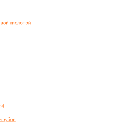
овой кислотой
o
я)
и зубов