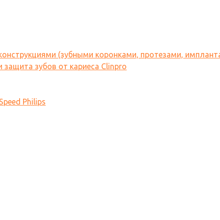
 конструкциями (зубными коронками, протезами, имплант
 защита зубов от кариеса Clinpro
peed Philips