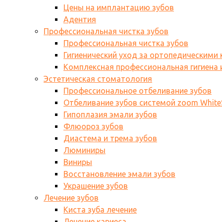
Цены на имплантацию зубов
Адентия
Профессиональная чистка зубов
Профессиональная чистка зубов
Гигиенический уход за ортопедическими
Комплексная профессиональная гигиена и
Эстетическая стоматология
Профессиональное отбеливание зубов
Отбеливание зубов системой zoom WhiteS
Гипоплазия эмали зубов
Флюороз зубов
Диастема и трема зубов
Люминиры
Виниры
Восстановление эмали зубов
Украшение зубов
Лечение зубов
Киста зуба лечение
Лечение кариеса