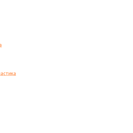
а
астика