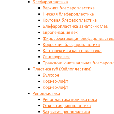
Блефаропластика
Верхняя блефаропластика
Нижняя блефаропластика
Круговая блефаропластика
Блефаропластика азиатских глаз
Европеизация век
Жиросберегающая блефаропластик
Коррекция блефаропластики
Кантопексия и кантопластика
Сингапуре век
Трансконъюнктивальная блефаропл
Пластика губ (Хейлопластика)
Булхорн
Корнер-лифт
Корнер-лифт
Ринопластика
Ринопластика кончика носа
Открытая ринопластика
Закрытая ринопластика