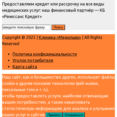
Предоставляем кредит или рассрочку на все виды
медицинских услуг: наш финансовый партнёр — КБ
«Ренессанс Кредит»
Copyright © 2025 |
Клиника «Медильер»
| All Rights
Reserved
Политика конфиденциальности
Уголок потребителя
Карта сайта
Наш сайт, как и большинство других, использует файлы
cookie и другие похожие технологии (веб-маяки,
пиксельные тэги и т. п.),
чтобы предоставлять услуги, наиболее отвечающие
вашим потребностям, а также накапливать
статистическую информацию для анализа и улучшения
наших услуг и сайтов.
Принять
Отказаться