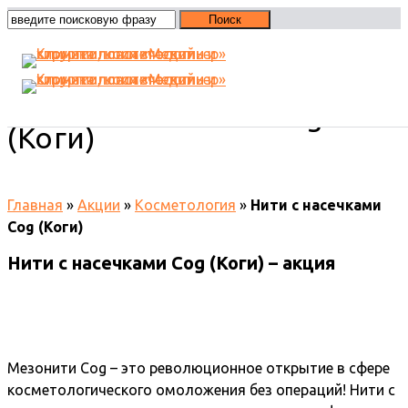
Нити с насечками Сog
(Коги)
Главная
»
Акции
»
Косметология
»
Нити с насечками
Сog (Коги)
Нити с насечками Сog (Коги) – акция
Мезонити Соg – это революционное открытие в сфере
косметологического омоложения без операций! Нити с