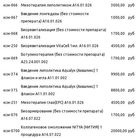
ксм-066
Мезотерапия липолитиком A16.01.026
3000,00
руб
Введение лонгедазы (без стоимости
ксм-067
1000,00
руб
преперата) A16.01.026
Биоревитализация (без стоимости препарата)
ксм-068
1700,00
руб
A16.01.026
ксм-250
Биоревитализация VitaCell 1мл. A16.01.026
4500,00
руб
Ботулинотерапия (без стоимости препарата)
ксм-069
1700,00
руб
A25.24.001.002
Введение липолитика Aqualyx (Акваликс) 1
ксм-374
9900,00
руб
флакон и игла A11.01.002
Введение липолитика Aqualyx (Акваликс) 1
ксм-375
8800,00
руб
флакон A11.01.002
ксм-251
Мезотерапия глаз(ЕРС) A16.01.026
4500,00
руб
Биоармирование (без стоимости препарата)
ксм-070
1700,00
руб
A16.07.022
Коллагеновое омоложение NITYA (НИТИЯ) 1
ксм-0700
20000,00
руб
процедура A16.07.022