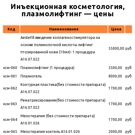
Инъекционная косметология,
плазмолифтинг — цены
Код
Наименование
Цена
Aestefill введение коллагеностимулятора на
основе полимолочной кислоты лифтинг
55000,00
руб
птозированной кожи (10мл)- 1 процедура
A16.07.022
ксм-060
Плазмолифтинг (1 процедура)
5500,00
руб
ксм-061
Плазмогель
8000,00
руб
Контурная пластика(без стоимости препарата)
ксм-062
1700,00
руб
A16.07.022
Рематриксирование(без стоимости препарата)
ксм-063
1700,00
руб
A16.07.022
Мезотерапия (без стоимости препарата)
ксм-064
1700,00
руб
A16.01.026
ксм-065
Мезотерапия коктель A16.01.026
2000,00
руб