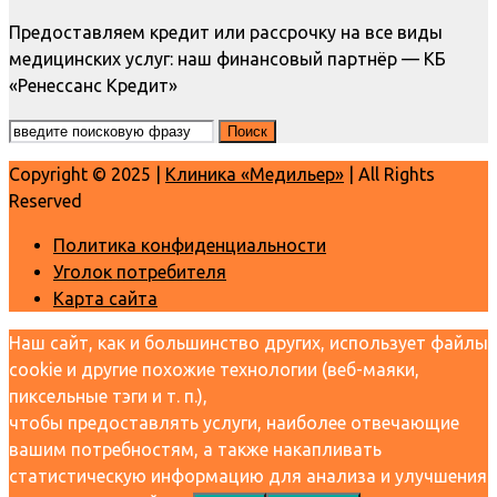
Предоставляем кредит или рассрочку на все виды
медицинских услуг: наш финансовый партнёр — КБ
«Ренессанс Кредит»
Copyright © 2025 |
Клиника «Медильер»
| All Rights
Reserved
Политика конфиденциальности
Уголок потребителя
Карта сайта
Наш сайт, как и большинство других, использует файлы
cookie и другие похожие технологии (веб-маяки,
пиксельные тэги и т. п.),
чтобы предоставлять услуги, наиболее отвечающие
вашим потребностям, а также накапливать
статистическую информацию для анализа и улучшения