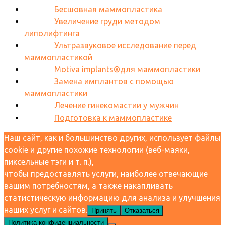
Бесшовная маммопластика
Увеличение груди методом
липолифтинга
Ультразвуковое исследование перед
маммопластикой
Motiva implants®для маммопластики
Замена имплантов с помощью
маммопластики
Лечение гинекомастии у мужчин
Подготовка к маммопластике
Наш сайт, как и большинство других, использует файлы
cookie и другие похожие технологии (веб-маяки,
пиксельные тэги и т. п.),
чтобы предоставлять услуги, наиболее отвечающие
вашим потребностям, а также накапливать
статистическую информацию для анализа и улучшения
наших услуг и сайтов.
Принять
Отказаться
Политика конфиденциальности