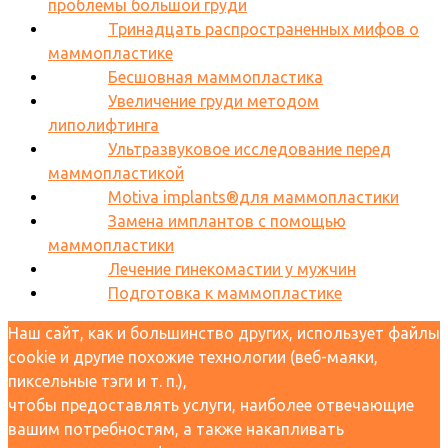
проблемы большой груди
Тринадцать распространенных мифов о
маммопластике
Бесшовная маммопластика
Увеличение груди методом
липолифтинга
Ультразвуковое исследование перед
маммопластикой
Motiva implants®для маммопластики
Замена имплантов с помощью
маммопластики
Лечение гинекомастии у мужчин
Подготовка к маммопластике
Наш сайт, как и большинство других, использует файлы
cookie и другие похожие технологии (веб-маяки,
пиксельные тэги и т. п.),
чтобы предоставлять услуги, наиболее отвечающие
вашим потребностям, а также накапливать