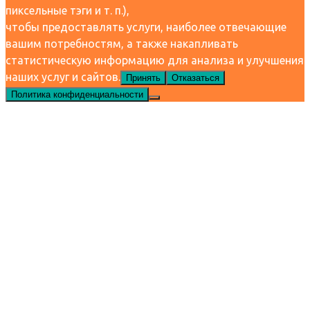
пиксельные тэги и т. п.),
чтобы предоставлять услуги, наиболее отвечающие
вашим потребностям, а также накапливать
статистическую информацию для анализа и улучшения
наших услуг и сайтов.
Принять
Отказаться
Политика конфиденциальности